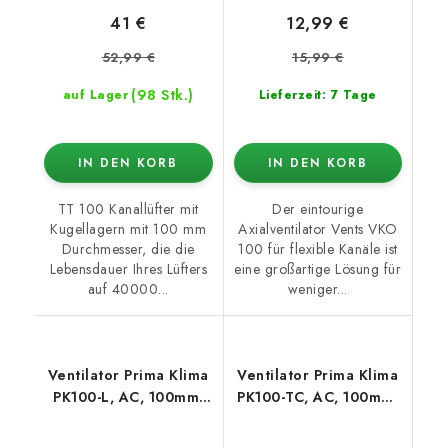
41 €
12,99 €
52,99 €
15,99 €
(98 Stk.)
auf Lager
Lieferzeit: 7 Tage
IN DEN KORB
IN DEN KORB
TT 100 Kanallüfter mit
Der eintourige
Kugellagern mit 100 mm
Axialventilator Vents VKO
Durchmesser, die die
100 für flexible Kanäle ist
Lebensdauer Ihres Lüfters
eine großartige Lösung für
auf 40000...
weniger...
Ventilator Prima Klima
Ventilator Prima Klima
PK100-L, AC, 100mm,
PK100-TC, AC, 100mm,
280m3/h - 1-stufig
280m3/h - TEMP CTRL