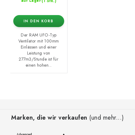
(1 Stk.)
auf Lager
IN DEN KORB
Der RAM UFO-Typ
Ventilator mit 100mm
Einlässen und einer
Leistung von
277m3/Stunde ist für
einen hohen...
F
u
Marken, die wir verkaufen
(und mehr...)
ß
z