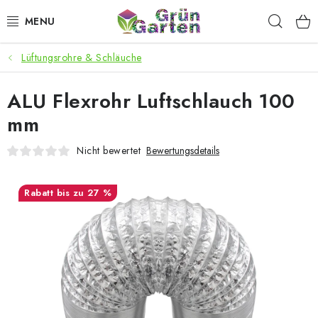
Zum
Such
Inhalt
springen
Lüftungsrohre & Schläuche
ANGEBOTE
ALU Flexrohr Luftschlauch 100
LED PFLANZENLAMPEN
mm
ANBAUBEDARF FÜR DEN HEIMANBAU
Nicht bewertet
Bewertungsdetails
AQUARISTIK
bis zu 27 %
MICROGREENS
SMARTER GARTEN
Geschäftsbewertung
Kaufberatung
AGB
Blog
Kontakt
Datenschutzerklärung
Impressum