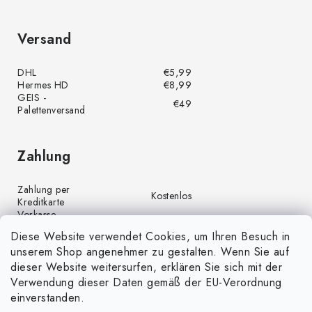
Versand
DHL
€5,99
Hermes HD
€8,99
GEIS -
€49
Palettenversand
Zahlung
Zahlung per
Kostenlos
Kreditkarte
Vorkasse
Kostenlos
(Banküberweisung)
Diese Website verwendet Cookies, um Ihren Besuch in
Zahlung per PayPal
Kostenlos
unserem Shop angenehmer zu gestalten. Wenn Sie auf
Nachnahme
€4,00
dieser Website weitersurfen, erklären Sie sich mit der
Verwendung dieser Daten gemäß der EU-Verordnung
einverstanden.