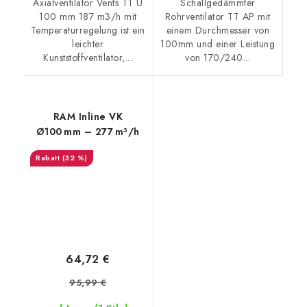
Axialventilator Vents TT U
Schallgedämmter
100 mm 187 m3/h mit
Rohrventilator TT AP mit
Temperaturregelung ist ein
einem Durchmesser von
leichter
100mm und einer Leistung
Kunststoffventilator,...
von 170/240...
RAM Inline VK
Ø100 mm – 277 m³/h
(32 %)
64,72 €
95,99 €