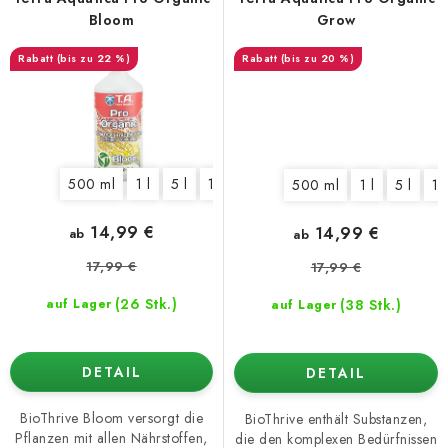
Bloom
Grow
(bis zu 22 %)
(bis zu 20 %)
500 ml
1 l
5 l
10 l
500 ml
1 l
5 l
10
14,99 €
14,99 €
ab
ab
17,99 €
17,99 €
(26 Stk.)
(38 Stk.)
auf Lager
auf Lager
DETAIL
DETAIL
BioThrive Bloom versorgt die
BioThrive enthält Substanzen,
Pflanzen mit allen Nährstoffen,
die den komplexen Bedürfnissen