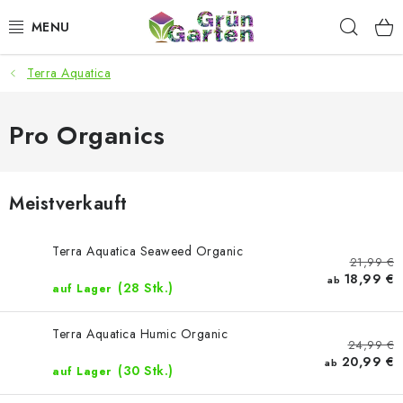
Zum
Such
Inhalt
springen
Terra Aquatica
ANGEBOTE
LED PFLANZENLAMPEN
Pro Organics
ANBAUBEDARF FÜR DEN HEIMANBAU
Meistverkauft
AQUARISTIK
Terra Aquatica Seaweed Organic
21,99 €
MICROGREENS
18,99 €
ab
(28 Stk.)
auf Lager
SMARTER GARTEN
Terra Aquatica Humic Organic
24,99 €
20,99 €
Geschäftsbewertung
Kaufberatung
AGB
Blog
ab
(30 Stk.)
auf Lager
Kontakt
Datenschutzerklärung
Impressum