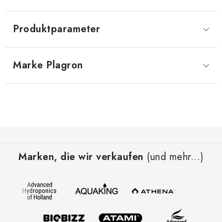
Produktparameter
Marke
 Plagron
F
u
Marken, die wir verkaufen
(und mehr...)
ß
z
e
i
l