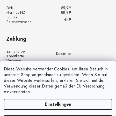
DHL
€5,99
Hermes HD
€8,99
GEIS -
€49
Palettenversand
Zahlung
Zahlung per
Kostenlos
Kreditkarte
Vorkasse
Kostenlos
(Banküberweisung)
Diese Website verwendet Cookies, um Ihren Besuch in
Zahlung per PayPal
Kostenlos
unserem Shop angenehmer zu gestalten. Wenn Sie auf
Nachnahme
€4,00
dieser Website weitersurfen, erklären Sie sich mit der
Verwendung dieser Daten gemäß der EU-Verordnung
einverstanden.
Einstellungen