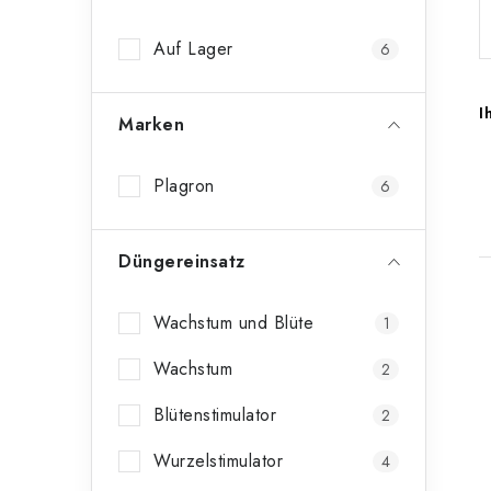
n
Auf Lager
6
l
e
I
Marken
i
s
Plagron
6
t
Düngereinsatz
e
Wachstum und Blüte
1
i
Wachstum
2
Blütenstimulator
2
t
Wurzelstimulator
4