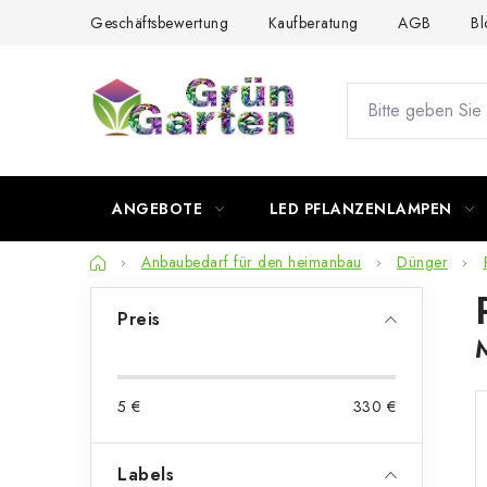
Zum
Geschäftsbewertung
Kaufberatung
AGB
Bl
Inhalt
springen
ANGEBOTE
LED PFLANZENLAMPEN
Startseite
Anbaubedarf für den heimanbau
Dünger
S
Preis
e
i
5
€
330
€
t
e
Labels