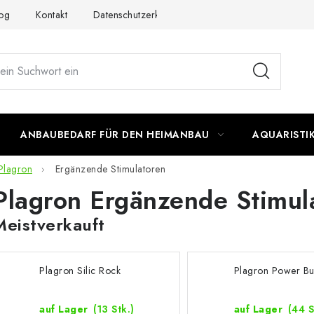
og
Kontakt
Datenschutzerklärung
Impressum
ANBAUBEDARF FÜR DEN HEIMANBAU
AQUARISTI
Plagron
Ergänzende Stimulatoren
Plagron Ergänzende Stimul
Meistverkauft
Plagron Silic Rock
Plagron Power B
auf Lager
(13 Stk.)
auf Lager
(44 S