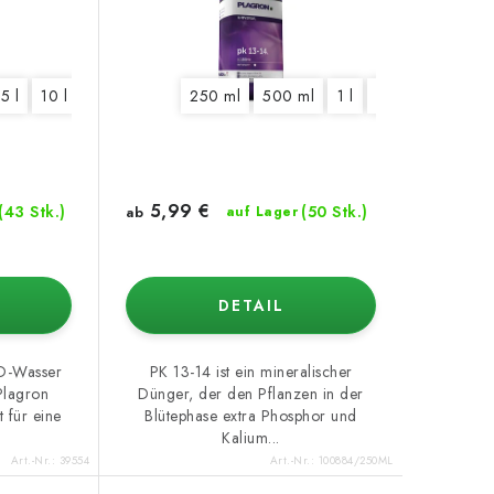
5 l
10 l
20 l
250 ml
500 ml
1 l
5 l
10 l
20 l
5,99 €
(43 Stk.)
(50 Stk.)
ab
auf Lager
DETAIL
RO-Wasser
PK 13-14 ist ein mineralischer
Plagron
Dünger, der den Pflanzen in der
 für eine
Blütephase extra Phosphor und
.
Kalium...
Art.-Nr.:
39554
Art.-Nr.:
100884/250ML