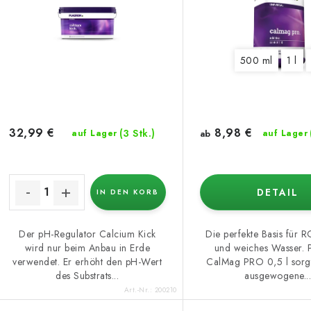
e
s
d
o
e
500 ml
1 l
r
r
t
P
i
r
8,98 €
32,99 €
(3 Stk.)
auf Lager
ab
auf Lager
e
o
r
d
DETAIL
IN DEN KORB
u
u
n
k
Der pH-Regulator Calcium Kick
Die perfekte Basis für 
wird nur beim Anbau in Erde
und weiches Wasser. 
g
verwendet. Er erhöht den pH-Wert
CalMag PRO 0,5 l sorgt
des Substrats...
ausgewogene..
e
Art.-Nr.:
200210