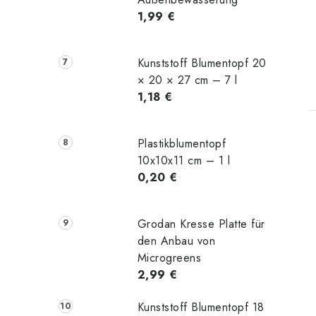
1,99 €
Kunststoff Blumentopf 20
× 20 × 27 cm – 7 l
1,18 €
Plastikblumentopf
10x10x11 cm – 1 l
0,20 €
t
Grodan Kresse Platte für
den Anbau von
Microgreens
2,99 €
r
Kunststoff Blumentopf 18