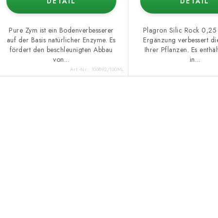
DETAIL
DETAIL
Pure Zym ist ein Bodenverbesserer
Plagron Silic Rock 0,25 
auf der Basis natürlicher Enzyme. Es
Ergänzung verbessert di
fördert den beschleunigten Abbau
Ihrer Pflanzen. Es enthäl
von...
in...
Art.-Nr.:
100892/100ML
S
e
u
e
e