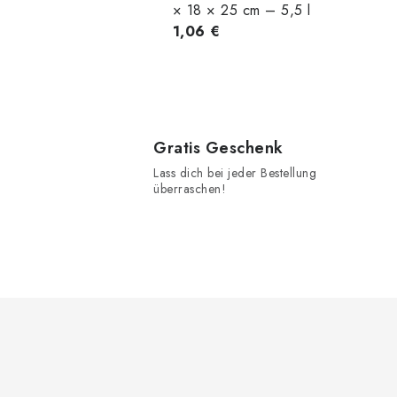
l
× 18 × 25 cm – 5,5 l
1,06 €
Gratis Geschenk
t
Lass dich bei jeder Bestellung
überraschen!
r
F
i
u
ß