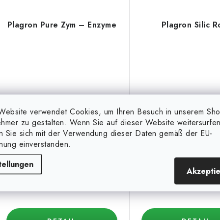
Plagron Pure Zym – Enzyme
Plagron Silic 
Website verwendet Cookies, um Ihren Besuch in unserem Sh
hmer zu gestalten. Wenn Sie auf dieser Website weitersurfen
100 ml
250 ml
500 ml
1 l
5 l
10 l
250 ml
20 l
500 
en Sie sich mit der Verwendung dieser Daten gemäß der EU-
nung einverstanden.
tellungen
Akzepti
7,98 €
6,99 €
(49 Stk.)
ab
auf Lager
ab
auf Lager