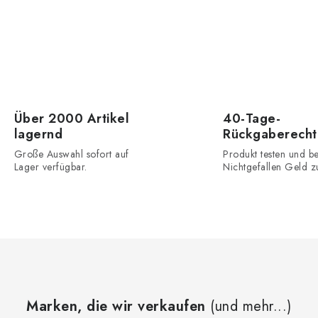
e
m
e
n
Über 2000 Artikel
40-Tage-
lagernd
Rückgaberecht
e
Große Auswahl sofort auf
Produkt testen und be
Lager verfügbar.
Nichtgefallen Geld z
d
e
L
s
Marken, die wir verkaufen
(und mehr...)