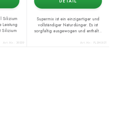
DETAIL
l Silizium
Supermix ist ein einzigartiger und
e Leistung
vollständiger Naturdünger. Es ist
t Silizium
sorgfältig ausgewogen und enthält...
Art.-Nr.:
39559
Art.-Nr.:
PLSMIX01