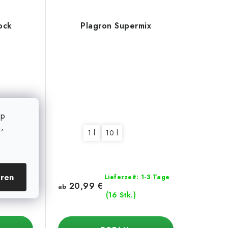
Rock
Plagron Supermix
op
,
ml
1 l
1 l
10 l
eren
Lieferzeit: 1-3 Tage
20,99 €
(13 Stk.)
ab
(16 Stk.)