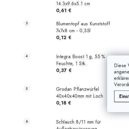
14.3x9.6x5.1 cm
0,61 €
Blumentopf aus Kunststoff
7x7x8 cm - 0,35l
0,12 €
Integra Boost 1 g, 55 %
Feuchte, 1 Stk.
Diese 
0,37 €
angene
erklär
Verord
Grodan Pflanzwürfel
40x40x40mm mit Loch
Eins
0,18 €
Schlauch 8/11 mm für
Außenbewässerung