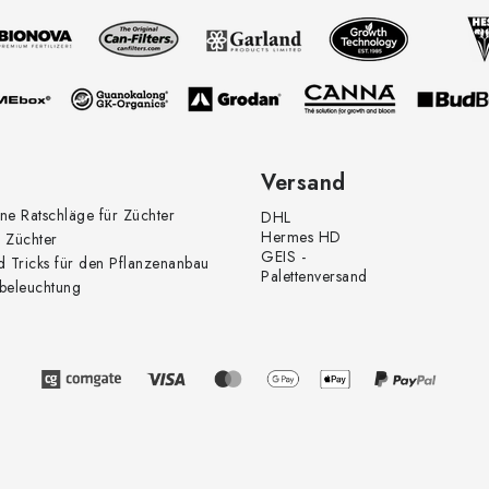
e
Versand
ne Ratschläge für Züchter
DHL
Hermes HD
 Züchter
GEIS -
d Tricks für den Pflanzenanbau
Palettenversand
beleuchtung