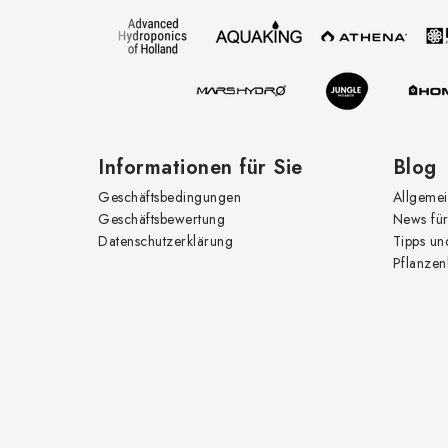
t
z
e
i
l
e
Informationen für Sie
Blog
Geschäftsbedingungen
Allgemei
Geschäftsbewertung
News für
Datenschutzerklärung
Tipps un
Pflanzen