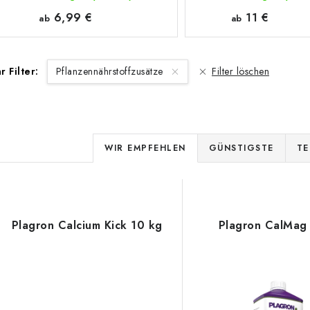
6,99 €
11 €
ab
ab
hr Filter:
Pflanzennährstoffzusätze
Filter löschen
P
WIR EMPFEHLEN
GÜNSTIGSTE
TE
r
o
L
d
Plagron Calcium Kick 10 kg
Plagron CalMag
u
s
k
t