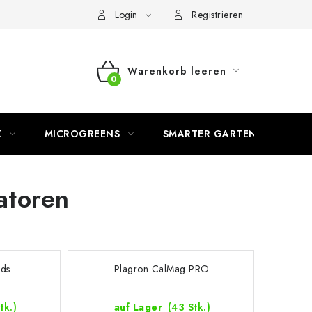
Login
Registrieren
Warenkorb leeren
WARENKORB
K
MICROGREENS
SMARTER GARTEN
atoren
uds
Plagron CalMag PRO
tk.)
auf Lager
(43 Stk.)