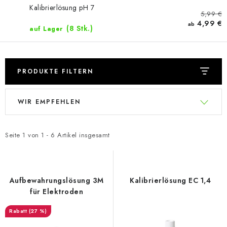
Kalibrierlösung pH 7
5,99 €
4,99 €
ab
(8 Stk.)
auf Lager
PRODUKTE FILTERN
L
P
WIR EMPFEHLEN
i
r
s
o
t
d
Seite
1
von
1
-
6
Artikel insgesamt
e
u
d
k
e
t
Aufbewahrungslösung 3M
Kalibrierlösung EC 1,4
r
s
für Elektroden
P
o
(27 %)
r
r