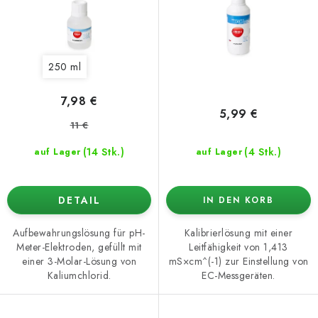
o
t
d
i
u
e
250 ml
k
r
t
u
7,98 €
e
n
5,99 €
11 €
g
(14 Stk.)
(4 Stk.)
auf Lager
auf Lager
DETAIL
IN DEN KORB
Aufbewahrungslösung für pH-
Kalibrierlösung mit einer
Meter-Elektroden, gefüllt mit
Leitfähigkeit von 1,413
einer 3-Molar-Lösung von
mS×cm^(-1) zur Einstellung von
Kaliumchlorid.
EC-Messgeräten.