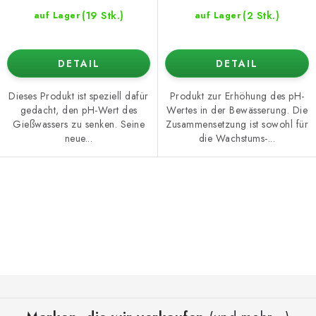
(19 Stk.)
(2 Stk.)
auf Lager
auf Lager
DETAIL
DETAIL
Dieses Produkt ist speziell dafür
Produkt zur Erhöhung des pH-
gedacht, den pH-Wert des
Wertes in der Bewässerung. Die
Gießwassers zu senken. Seine
Zusammensetzung ist sowohl für
neue...
die Wachstums-...
S
t
e
u
e
F
r
u
e