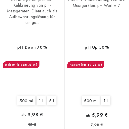
Kalibrierung von pH-
Messgeräten. pH-Wert = 7.
Messgeräten. Dient auch als
Aufbewahrungslösung für
einige...
pH Down 70 %
pH Up 50 %
(bis zu 35 %)
(bis zu 26 %)
500 ml
1 l
5 l
500 ml
1 l
9,98 €
5,99 €
ab
ab
12 €
7,98 €