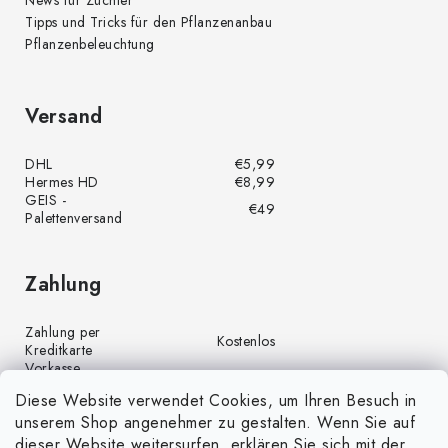
News für Züchter
Tipps und Tricks für den Pflanzenanbau
Pflanzenbeleuchtung
Versand
DHL
€5,99
Hermes HD
€8,99
GEIS -
€49
Palettenversand
Zahlung
Zahlung per
Kostenlos
Kreditkarte
Vorkasse
Kostenlos
(Banküberweisung)
Diese Website verwendet Cookies, um Ihren Besuch in
Zahlung per PayPal
Kostenlos
unserem Shop angenehmer zu gestalten. Wenn Sie auf
Nachnahme
€4,00
dieser Website weitersurfen, erklären Sie sich mit der