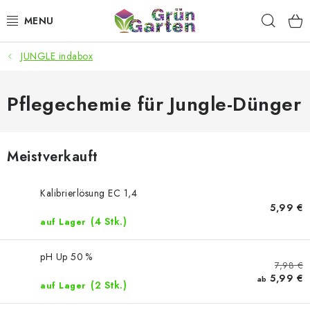
Zum
Such
Inhalt
springen
JUNGLE indabox
ANGEBOTE
LED PFLANZENLAMPEN
Pflegechemie für Jungle-Dünger
ANBAUBEDARF FÜR DEN HEIMANBAU
Meistverkauft
AQUARISTIK
Kalibrierlösung EC 1,4
MICROGREENS
5,99 €
(4 Stk.)
auf Lager
SMARTER GARTEN
pH Up 50 %
7,98 €
5,99 €
Geschäftsbewertung
Kaufberatung
AGB
Blog
ab
(2 Stk.)
auf Lager
Kontakt
Datenschutzerklärung
Impressum