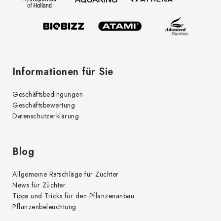
i
e
l
n
t
e
e
d
Informationen für Sie
e
r
Geschäftsbedingungen
L
Geschäftsbewertung
i
Datenschutzerklärung
s
t
e
Blog
Allgemeine Ratschläge für Züchter
News für Züchter
Tipps und Tricks für den Pflanzenanbau
Pflanzenbeleuchtung