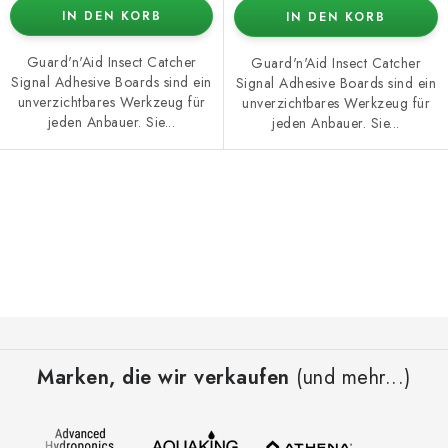
IN DEN KORB
IN DEN KORB
Guard'n'Aid Insect Catcher
Guard'n'Aid Insect Catcher
Signal Adhesive Boards sind ein
Signal Adhesive Boards sind ein
unverzichtbares Werkzeug für
unverzichtbares Werkzeug für
jeden Anbauer. Sie...
jeden Anbauer. Sie...
S
t
e
u
e
F
r
u
e
Marken, die wir verkaufen
(und mehr...)
ß
l
z
e
e
m