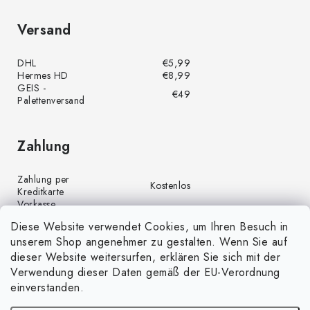
Versand
DHL
€5,99
Hermes HD
€8,99
GEIS -
€49
Palettenversand
Zahlung
Zahlung per
Kostenlos
Kreditkarte
Vorkasse
Kostenlos
(Banküberweisung)
Diese Website verwendet Cookies, um Ihren Besuch in
Zahlung per PayPal
Kostenlos
unserem Shop angenehmer zu gestalten. Wenn Sie auf
Nachnahme
€4,00
dieser Website weitersurfen, erklären Sie sich mit der
Verwendung dieser Daten gemäß der EU-Verordnung
einverstanden.