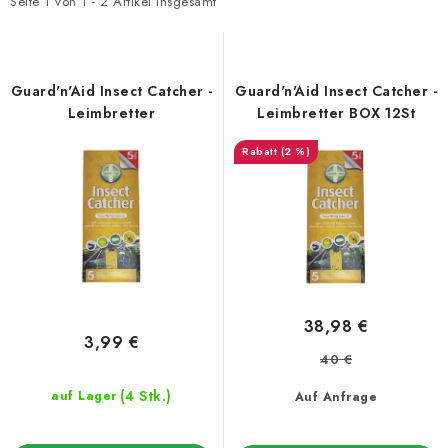
t
d
Seite
1
von
1
-
2
Artikel insgesamt
e
u
d
k
e
t
Guard'n'Aid Insect Catcher -
Guard'n'Aid Insect Catcher -
r
s
Leimbretter
Leimbretter BOX 12St
P
o
(2 %)
r
r
o
t
d
i
u
e
k
r
t
u
38,98 €
e
n
3,99 €
40 €
g
(4 Stk.)
auf Lager
Auf Anfrage