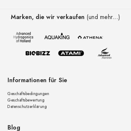
F
u
Marken, die wir verkaufen
(und mehr...)
ß
z
e
i
l
e
Informationen für Sie
Geschäftsbedingungen
Geschäftsbewertung
Datenschutzerklärung
Blog