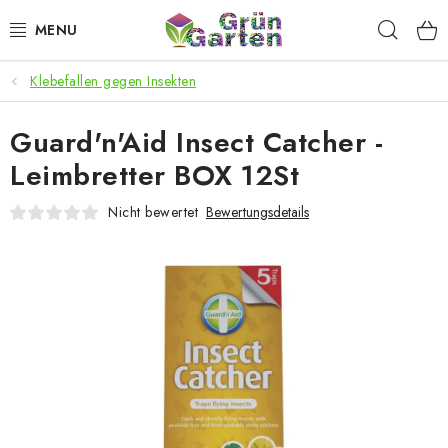
Zum
Such
Inhalt
springen
Klebefallen gegen Insekten
ANGEBOTE
Guard'n'Aid Insect Catcher -
LED PFLANZENLAMPEN
Leimbretter BOX 12St
ANBAUBEDARF FÜR DEN HEIMANBAU
Nicht bewertet
Bewertungsdetails
AQUARISTIK
MICROGREENS
SMARTER GARTEN
Geschäftsbewertung
Kaufberatung
AGB
Blog
Kontakt
Datenschutzerklärung
Impressum