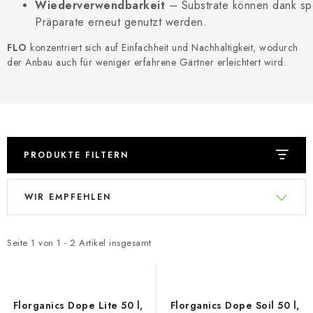
Wiederverwendbarkeit
– Substrate können dank spe
Präparate erneut genutzt werden.
FLO
konzentriert sich auf Einfachheit und Nachhaltigkeit, wodurch
der Anbau auch für weniger erfahrene Gärtner erleichtert wird.
PRODUKTE FILTERN
L
P
WIR EMPFEHLEN
i
r
s
o
t
d
Seite
1
von
1
-
2
Artikel insgesamt
e
u
d
k
e
t
Florganics Dope Lite 50 l,
Florganics Dope Soil 50 l,