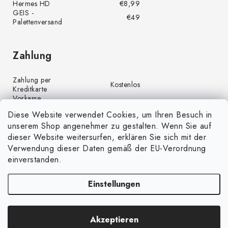
Hermes HD
€8,99
GEIS -
€49
Palettenversand
Zahlung
Zahlung per
Kostenlos
Kreditkarte
Vorkasse
Kostenlos
(Banküberweisung)
Diese Website verwendet Cookies, um Ihren Besuch in
Zahlung per PayPal
Kostenlos
unserem Shop angenehmer zu gestalten. Wenn Sie auf
Nachnahme
€4,00
dieser Website weitersurfen, erklären Sie sich mit der
Verwendung dieser Daten gemäß der EU-Verordnung
einverstanden.
Einstellungen
Copyright 2026
GrünGarten.de
. Alle Rechte vorbehalten.
Cookie-
Akzeptieren
Einstellungen ändern