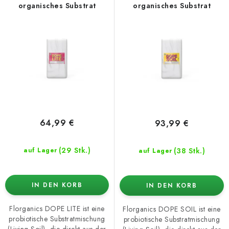
r
s
organisches Substrat
organisches Substrat
P
o
r
r
o
t
d
i
u
e
k
r
t
u
e
n
64,99 €
93,99 €
g
(29 Stk.)
(38 Stk.)
auf Lager
auf Lager
IN DEN KORB
IN DEN KORB
Florganics DOPE LITE ist eine
Florganics DOPE SOIL ist eine
probiotische Substratmischung
probiotische Substratmischung