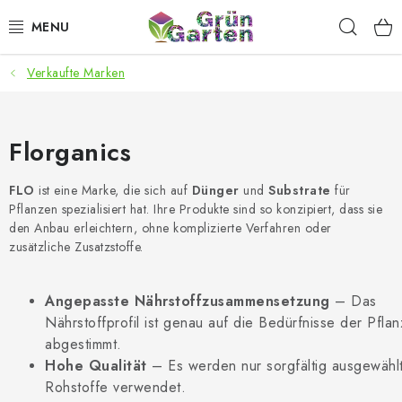
Zum
Such
Inhalt
springen
Verkaufte Marken
ANGEBOTE
LED PFLANZENLAMPEN
Florganics
ANBAUBEDARF FÜR DEN HEIMANBAU
FLO
ist eine Marke, die sich auf
Dünger
und
Substrate
für
Pflanzen spezialisiert hat. Ihre Produkte sind so konzipiert, dass sie
AQUARISTIK
den Anbau erleichtern, ohne komplizierte Verfahren oder
zusätzliche Zusatzstoffe.
MICROGREENS
Angepasste Nährstoffzusammensetzung
– Das
SMARTER GARTEN
Nährstoffprofil ist genau auf die Bedürfnisse der Pfla
abgestimmt.
Geschäftsbewertung
Kaufberatung
AGB
Blog
Hohe Qualität
– Es werden nur sorgfältig ausgewähl
Rohstoffe verwendet.
Kontakt
Datenschutzerklärung
Impressum