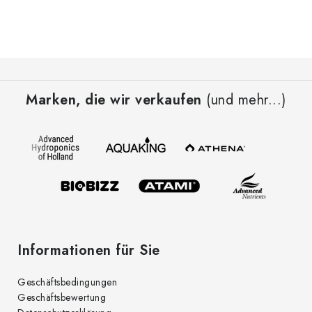
F
u
Marken, die wir verkaufen
(und mehr...)
ß
z
e
i
l
e
Informationen für Sie
Geschäftsbedingungen
Geschäftsbewertung