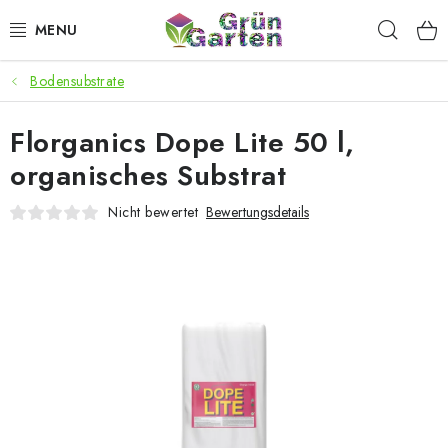
Zum
Such
Inhalt
springen
Bodensubstrate
ANGEBOTE
Florganics Dope Lite 50 l,
LED PFLANZENLAMPEN
organisches Substrat
ANBAUBEDARF FÜR DEN HEIMANBAU
Nicht bewertet
Bewertungsdetails
AQUARISTIK
MICROGREENS
SMARTER GARTEN
Geschäftsbewertung
Kaufberatung
AGB
Blog
Kontakt
Datenschutzerklärung
Impressum