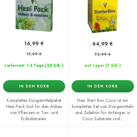
o
t
d
i
u
e
k
r
t
u
16,99 €
64,99 €
e
n
17,99 €
73,99 €
g
(25 Stk.)
(7 Stk.)
Lieferzeit: 1-3 Tage
auf Lager
IN DEN KORB
IN DEN KORB
Komplettes Düngemittelpaket
Hesi Start Box Coco ist ein
Hesi Pack Soil für den Anbau
komplettes Set von Düngemitteln
von Pflanzen in Ton- und
und Zubehör für Anfänger in
Erdsubstraten.
Coco Substrate und...