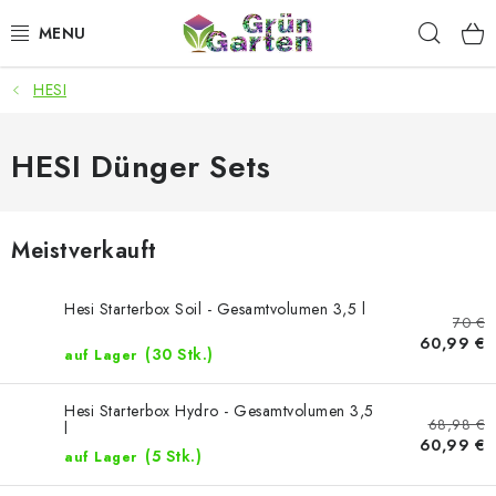
Zum
Such
Inhalt
springen
HESI
ANGEBOTE
LED PFLANZENLAMPEN
HESI Dünger Sets
ANBAUBEDARF FÜR DEN HEIMANBAU
Meistverkauft
AQUARISTIK
Hesi Starterbox Soil - Gesamtvolumen 3,5 l
70 €
MICROGREENS
60,99 €
(30 Stk.)
auf Lager
SMARTER GARTEN
Hesi Starterbox Hydro - Gesamtvolumen 3,5
68,98 €
l
60,99 €
Geschäftsbewertung
Kaufberatung
AGB
Blog
(5 Stk.)
auf Lager
Kontakt
Datenschutzerklärung
Impressum