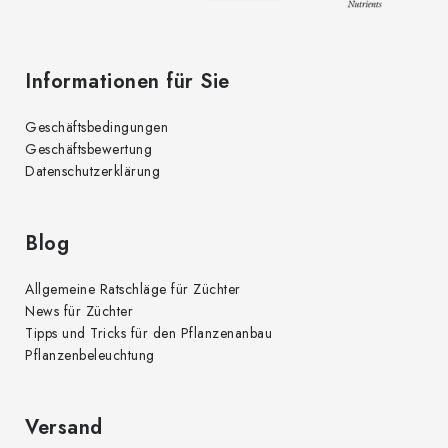
t
e
e
d
Informationen für Sie
e
r
Geschäftsbedingungen
L
Geschäftsbewertung
i
Datenschutzerklärung
s
t
e
Blog
Allgemeine Ratschläge für Züchter
News für Züchter
Tipps und Tricks für den Pflanzenanbau
Pflanzenbeleuchtung
Versand