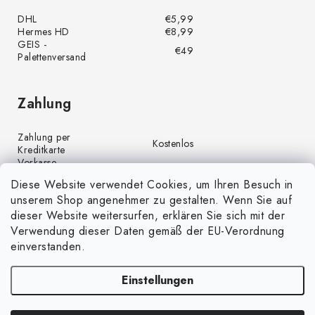
DHL
€5,99
Hermes HD
€8,99
GEIS -
€49
Palettenversand
Zahlung
Zahlung per
Kostenlos
Kreditkarte
Vorkasse
Kostenlos
(Banküberweisung)
Diese Website verwendet Cookies, um Ihren Besuch in
Zahlung per PayPal
Kostenlos
unserem Shop angenehmer zu gestalten. Wenn Sie auf
Nachnahme
€4,00
dieser Website weitersurfen, erklären Sie sich mit der
Verwendung dieser Daten gemäß der EU-Verordnung
einverstanden.
Einstellungen
Copyright 2026
GrünGarten.de
. Alle Rechte vorbehalten.
Cookie-