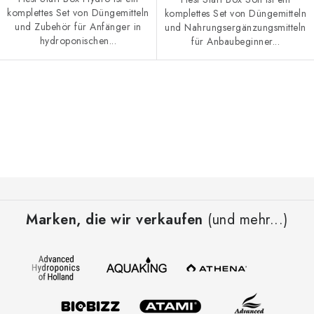
komplettes Set von Düngemitteln
komplettes Set von Düngemitteln
und Zubehör für Anfänger in
und Nahrungsergänzungsmitteln
hydroponischen...
für Anbaubeginner...
S
t
e
u
e
F
r
u
e
Marken, die wir verkaufen
(und mehr...)
ß
l
z
e
e
m
i
e
l
n