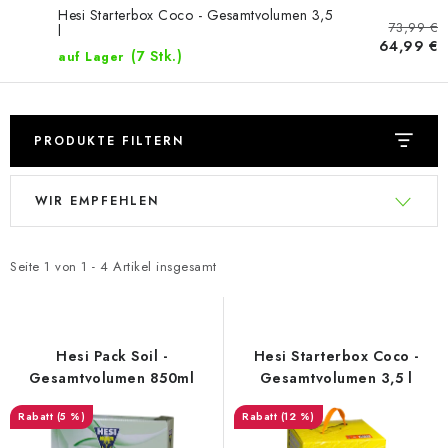
Hesi Starterbox Coco - Gesamtvolumen 3,5
73,99 €
l
64,99 €
(7 Stk.)
auf Lager
PRODUKTE FILTERN
L
P
WIR EMPFEHLEN
i
r
s
o
t
d
Seite
1
von
1
-
4
Artikel insgesamt
e
u
d
k
e
t
Hesi Pack Soil -
Hesi Starterbox Coco -
r
s
Gesamtvolumen 850ml
Gesamtvolumen 3,5 l
P
o
(5 %)
(12 %)
r
r