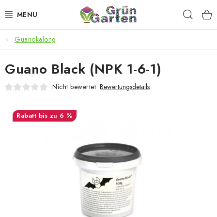
Zum
Such
Inhalt
springen
Guanokalong
ANGEBOTE
Guano Black (NPK 1-6-1)
LED PFLANZENLAMPEN
Nicht bewertet
Bewertungsdetails
ANBAUBEDARF FÜR DEN HEIMANBAU
bis zu 6 %
AQUARISTIK
MICROGREENS
SMARTER GARTEN
Geschäftsbewertung
Kaufberatung
AGB
Blog
Kontakt
Datenschutzerklärung
Impressum