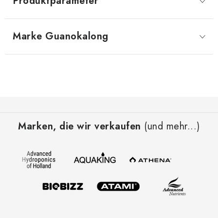
Produktparameter
Marke
 Guanokalong
F
u
Marken, die wir verkaufen
(und mehr...)
ß
z
e
i
l
e