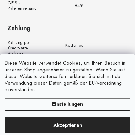
GEIS -
€49
Palettenversand
Zahlung
Zahlung per
Kostenlos
Kreditkarte
Vorkasse
Kostenlos
(Banküberweisung)
Diese Website verwendet Cookies, um Ihren Besuch in
Zahlung per PayPal
Kostenlos
unserem Shop angenehmer zu gestalten. Wenn Sie auf
Nachnahme
€4,00
dieser Website weitersurfen, erklären Sie sich mit der
Verwendung dieser Daten gemäß der EU-Verordnung
einverstanden.
Einstellungen
Copyright 2026
GrünGarten.de
. Alle Rechte vorbehalten.
Cookie-
Akzeptieren
Einstellungen ändern
Erstellt von Shoptet