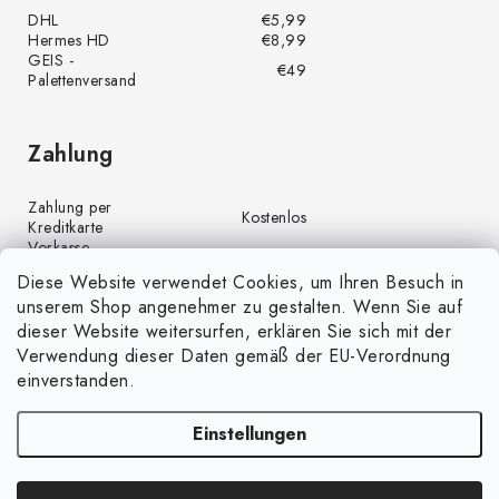
DHL
€5,99
Hermes HD
€8,99
GEIS -
€49
Palettenversand
Zahlung
Zahlung per
Kostenlos
Kreditkarte
Vorkasse
Kostenlos
(Banküberweisung)
Diese Website verwendet Cookies, um Ihren Besuch in
Zahlung per PayPal
Kostenlos
unserem Shop angenehmer zu gestalten. Wenn Sie auf
Nachnahme
€4,00
dieser Website weitersurfen, erklären Sie sich mit der
Verwendung dieser Daten gemäß der EU-Verordnung
einverstanden.
Einstellungen
Copyright 2026
GrünGarten.de
. Alle Rechte vorbehalten.
Cookie-