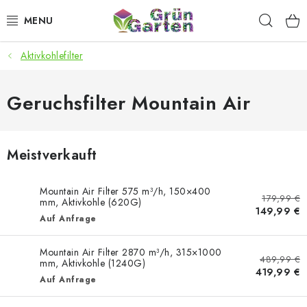
Zum
Such
Inhalt
springen
Aktivkohlefilter
ANGEBOTE
LED PFLANZENLAMPEN
Geruchsfilter Mountain Air
ANBAUBEDARF FÜR DEN HEIMANBAU
Meistverkauft
AQUARISTIK
Mountain Air Filter 575 m³/h, 150×400
179,99 €
MICROGREENS
mm, Aktivkohle (620G)
149,99 €
Auf Anfrage
SMARTER GARTEN
Mountain Air Filter 2870 m³/h, 315×1000
489,99 €
mm, Aktivkohle (1240G)
419,99 €
Geschäftsbewertung
Kaufberatung
AGB
Blog
Auf Anfrage
Kontakt
Datenschutzerklärung
Impressum