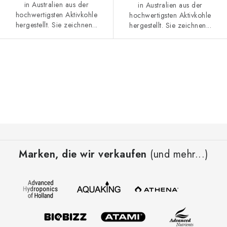
in Australien aus der
in Australien aus der
hochwertigsten Aktivkohle
hochwertigsten Aktivkohle
hergestellt. Sie zeichnen...
hergestellt. Sie zeichnen...
S
t
e
u
e
F
r
u
e
Marken, die wir verkaufen
(und mehr...)
ß
l
z
e
e
m
i
e
l
n