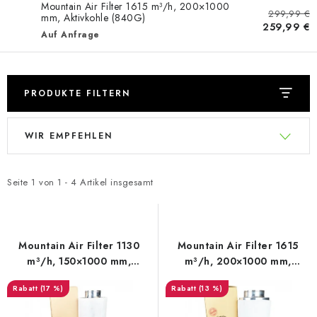
Mountain Air Filter 1615 m³/h, 200×1000
299,99 €
mm, Aktivkohle (840G)
259,99 €
Auf Anfrage
PRODUKTE FILTERN
L
P
WIR EMPFEHLEN
i
r
s
o
t
d
Seite
1
von
1
-
4
Artikel insgesamt
e
u
d
k
e
t
Mountain Air Filter 1130
Mountain Air Filter 1615
r
s
m³/h, 150×1000 mm,
m³/h, 200×1000 mm,
Aktivkohle (640G)
Aktivkohle (840G)
P
o
(17 %)
(13 %)
r
r