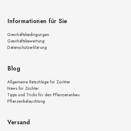
t
e
e
d
Informationen für Sie
e
r
Geschäftsbedingungen
L
Geschäftsbewertung
i
Datenschutzerklärung
s
t
e
Blog
Allgemeine Ratschläge für Züchter
News für Züchter
Tipps und Tricks für den Pflanzenanbau
Pflanzenbeleuchtung
Versand