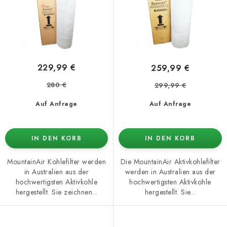
o
t
d
i
u
e
k
r
t
u
229,99 €
259,99 €
e
n
280 €
299,99 €
g
Auf Anfrage
Auf Anfrage
IN DEN KORB
IN DEN KORB
MountainAir Kohlefilter werden
Die MountainAir Aktivkohlefilter
in Australien aus der
werden in Australien aus der
hochwertigsten Aktivkohle
hochwertigsten Aktivkohle
hergestellt. Sie zeichnen...
hergestellt. Sie...