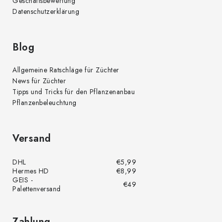
Geschäftsbewertung
i
Datenschutzerklärung
s
t
e
Blog
Allgemeine Ratschläge für Züchter
News für Züchter
Tipps und Tricks für den Pflanzenanbau
Pflanzenbeleuchtung
Versand
DHL
€5,99
Hermes HD
€8,99
GEIS -
€49
Palettenversand
Zahlung