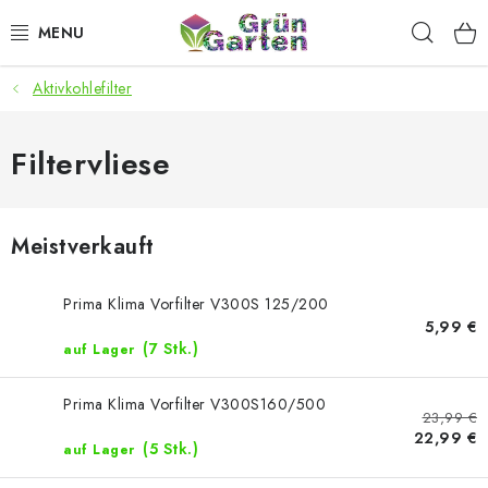
Zum
Such
Inhalt
springen
Aktivkohlefilter
ANGEBOTE
LED PFLANZENLAMPEN
Filtervliese
ANBAUBEDARF FÜR DEN HEIMANBAU
Meistverkauft
AQUARISTIK
Prima Klima Vorfilter V300S 125/200
MICROGREENS
5,99 €
(7 Stk.)
auf Lager
SMARTER GARTEN
Prima Klima Vorfilter V300S160/500
23,99 €
22,99 €
Geschäftsbewertung
Kaufberatung
AGB
Blog
(5 Stk.)
auf Lager
Kontakt
Datenschutzerklärung
Impressum