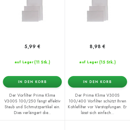
o
t
d
i
u
e
k
r
t
u
e
n
5,99 €
8,98 €
g
(11 Stk.)
(15 Stk.)
auf Lager
auf Lager
IN DEN KORB
IN DEN KORB
Der Vorfilter Prima Klima
Der Prima Klima V300S
V300S 100/250 fängt effektiv
100/400 Vorfilter schützt Ihren
Staub und Schmutzpartikel ein.
Kohlefilter vor Verstopfungen. Er
Dies verlängert die...
lässt sich einfach...