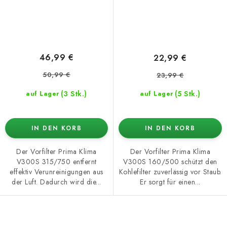
46,99 €
22,99 €
50,99 €
23,99 €
(3 Stk.)
(5 Stk.)
auf Lager
auf Lager
IN DEN KORB
IN DEN KORB
Der Vorfilter Prima Klima
Der Vorfilter Prima Klima
V300S 315/750 entfernt
V300S 160/500 schützt den
effektiv Verunreinigungen aus
Kohlefilter zuverlässig vor Staub.
der Luft. Dadurch wird die...
Er sorgt für einen...
S