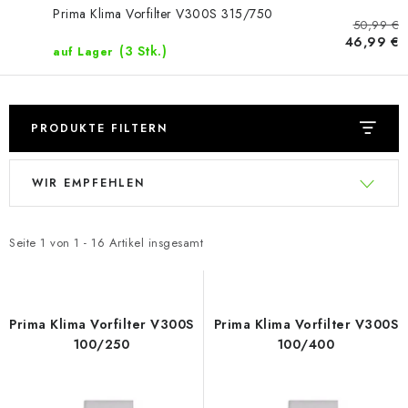
Prima Klima Vorfilter V300S 315/750
50,99 €
46,99 €
(3 Stk.)
auf Lager
PRODUKTE FILTERN
L
P
WIR EMPFEHLEN
i
r
s
o
t
d
Seite
1
von
1
-
16
Artikel insgesamt
e
u
d
k
e
t
Prima Klima Vorfilter V300S
Prima Klima Vorfilter V300S
r
s
100/250
100/400
P
o
r
r