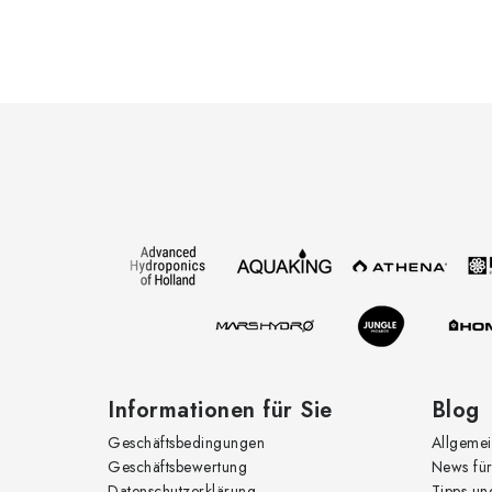
r
F
l
u
ß
z
e
t
i
l
e
Informationen für Sie
Blog
Geschäftsbedingungen
Allgemei
r
Geschäftsbewertung
News für
Datenschutzerklärung
Tipps un