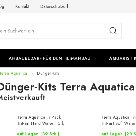
og
Kontakt
Datenschutzerklärung
Impressum
ANBAUBEDARF FÜR DEN HEIMANBAU
AQUARISTI
Terra Aquatica
Dünger-Kits
Dünger-Kits Terra Aquatica
Meistverkauft
Terra Aquatica TriPack
Terra Aquatica Tr
TriPart Hard Water 1.5 l,
TriPart Soft Water 
Dünger-Kits
Dünger-Kits
auf Lager
(39 Stk.)
auf Lager
(20 S