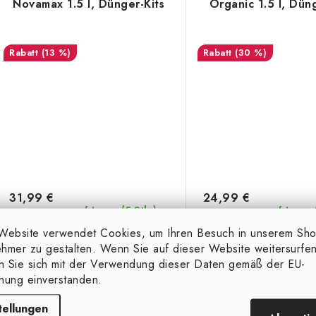
Novamax 1.5 l, Dünger-Kits
Organic 1.5 l, Dün
(13 %)
(30 %)
31,99 €
24,99 €
(5 Stk.)
auf Lager
auf Lager
36,99 €
35,99 €
Website verwendet Cookies, um Ihren Besuch in unserem Sh
hmer zu gestalten. Wenn Sie auf dieser Website weitersurfen
en Sie sich mit der Verwendung dieser Daten gemäß der EU-
IN DEN KORB
IN D
nung einverstanden.
tellungen
FloraNova Series - ein Dreierpack,
Organisches Düngemittel