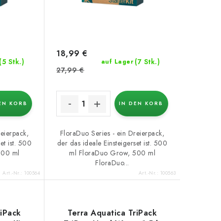
18,99 €
(5 Stk.)
(7 Stk.)
auf Lager
27,99 €
EN KORB
IN DEN KORB
reierpack,
FloraDuo Series - ein Dreierpack,
et ist. 500
der das ideale Einsteigerset ist. 500
500 ml
ml FloraDuo Grow, 500 ml
FloraDuo...
Art.-Nr.:
100564
Art.-Nr.:
100563
riPack
Terra Aquatica TriPack