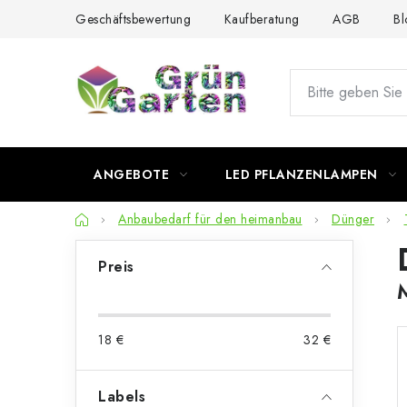
Zum
Geschäftsbewertung
Kaufberatung
AGB
Bl
Inhalt
springen
ANGEBOTE
LED PFLANZENLAMPEN
Startseite
Anbaubedarf für den heimanbau
Dünger
S
Preis
e
i
18
€
32
€
t
e
Labels