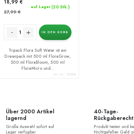
18,99 €
(20 Stk.)
auf Lager
27,99 €
IN DEN KORB
Tripack Flora Soft Water ist ein
Dreierpack mit 500 ml FloraGrow,
500 ml FloraBloom, 500 ml
FloraMicro und...
Art.-Nr.:
100596
S
Über 2000 Artikel
40-Tage-
lagernd
Rückgaberecht
e
Große Auswahl sofort auf
Produkt testen und be
u
Lager verfügbar.
Nichtgefallen Geld z