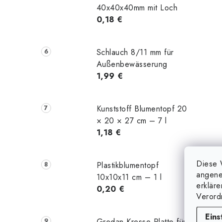
40x40x40mm mit Loch
0,18 €
Schlauch 8/11 mm für
Außenbewässerung
1,99 €
Kunststoff Blumentopf 20
× 20 × 27 cm – 7 l
1,18 €
Diese 
Plastikblumentopf
angene
10x10x11 cm – 1 l
erklär
0,20 €
Verord
Eins
Grodan Kresse Platte für