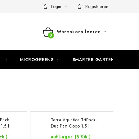
Login
Registrieren
Warenkorb leeren
WARENKORB
K
MICROGREENS
SMARTER GARTEN
iPack
Terra Aquatica TriPack
1.5 l,
DualPart Coco 1.5 l,
Dünger-Kits
tk.)
auf Lager
(8 Stk.)