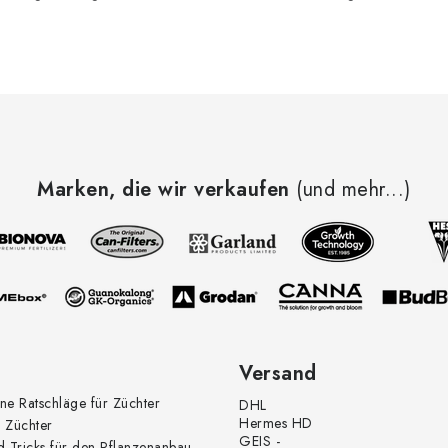
e
e
e
m
Marken, die wir verkaufen
(und mehr...)
e
n
e
d
Versand
e
ne Ratschläge für Züchter
DHL
Hermes HD
 Züchter
GEIS -
d Tricks für den Pflanzenanbau