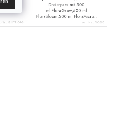
eren
Organic.
Dreierpack mit 500
ml FloraGrow,500 ml
FloraBloom,500 ml FloraMicro...
.-Nr.:
GHTRIORG
Art.-Nr.:
100595