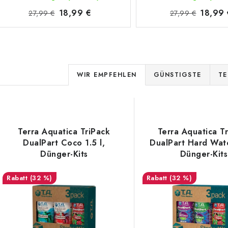
18,99 €
18,99 
27,99 €
27,99 €
P
WIR EMPFEHLEN
GÜNSTIGSTE
TE
r
L
o
d
Terra Aquatica TriPack
Terra Aquatica T
s
DualPart Coco 1.5 l,
DualPart Hard Wate
u
Dünger-Kits
Dünger-Kits
k
e
(32 %)
(32 %)
t
d
s
e