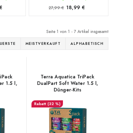
€
18,99 €
27,99 €
Seite
1
von
1
-
7
Artikel insgesamt
UERSTE
MEISTVERKAUFT
ALPHABETISCH
riPack
Terra Aquatica TriPack
r 1.5 l,
DualPart Soft Water 1.5 l,
Dünger-Kits
(32 %)