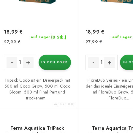
o
r
r
P
t
r
i
18,99 €
18,99 €
(8 Stk.)
auf Lager
auf Lager
o
e
27,99 €
27,99 €
d
r
u
IN DEN KORB
IN D
u
k
n
Tripack Coco ist ein Dreierpack mit
FloraDuo Series - ein D
500 ml Coco Grow, 500 ml Coco
der das ideale Einsteigers
g
Bloom, 500 ml Final Part und
ml FloraDuo Grow, 
e
trockenem...
FloraDuo...
Art.-Nr.:
101011
Terra Aquatica TriPack
Terra Aquatica T