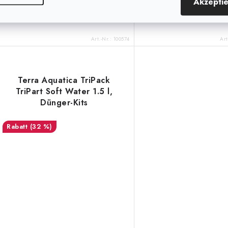
Akzepti
der das ideale Einsteigerset ist. 473
Aquatica TriPack Pro 
ml FloraNova Grow, 473 ml...
Art.-Nr.:
100574
Art
Terra Aquatica TriPack
TriPart Soft Water 1.5 l,
Dünger-Kits
(32 %)