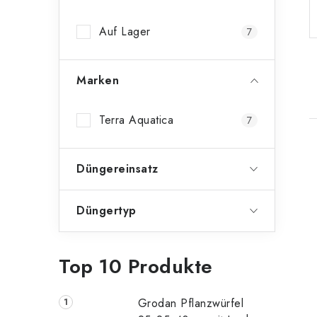
n
Auf Lager
7
l
e
Marken
i
s
Terra Aquatica
7
t
i
Düngereinsatz
e
Düngertyp
t
Top 10 Produkte
Grodan Pflanzwürfel