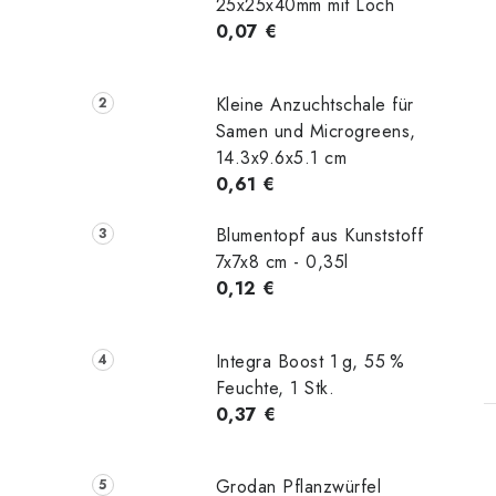
25x25x40mm mit Loch
0,07 €
Kleine Anzuchtschale für
Samen und Microgreens,
14.3x9.6x5.1 cm
0,61 €
Blumentopf aus Kunststoff
7x7x8 cm - 0,35l
0,12 €
t
Integra Boost 1 g, 55 %
Feuchte, 1 Stk.
0,37 €
Grodan Pflanzwürfel