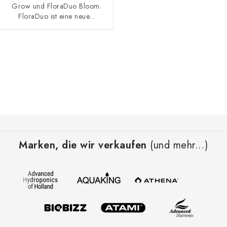
Grow und FloraDuo Bloom.
FloraDuo ist eine neue...
S
t
e
u
e
F
r
u
e
Marken, die wir verkaufen
(und mehr...)
ß
l
z
e
e
m
i
e
l
n
t
e