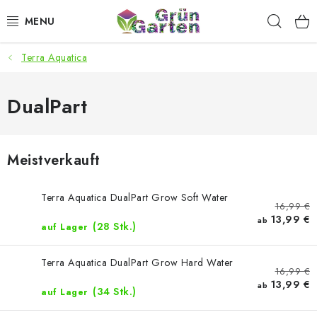
Zum
Such
Inhalt
springen
Terra Aquatica
ANGEBOTE
LED PFLANZENLAMPEN
DualPart
ANBAUBEDARF FÜR DEN HEIMANBAU
Meistverkauft
AQUARISTIK
Terra Aquatica DualPart Grow Soft Water
16,99 €
MICROGREENS
13,99 €
ab
(28 Stk.)
auf Lager
SMARTER GARTEN
Terra Aquatica DualPart Grow Hard Water
16,99 €
13,99 €
Geschäftsbewertung
Kaufberatung
AGB
Blog
ab
(34 Stk.)
auf Lager
Kontakt
Datenschutzerklärung
Impressum