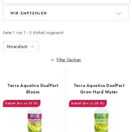
L
P
WIR EMPFEHLEN
i
r
s
o
t
d
Seite
1
von
1
-
3
Artikel insgesamt
e
u
Mineralisch
d
k
e
t
Filter löschen
r
s
P
o
r
r
Terra Aquatica DualPart
Terra Aquatica DualPart
o
t
Bloom
Grow Hard Water
d
i
(bis zu 37 %)
(bis zu 20 %)
u
e
k
r
t
u