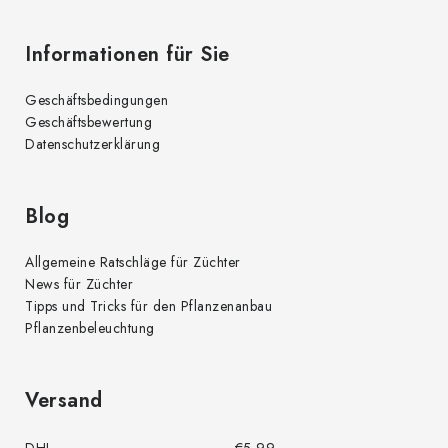
e
d
Informationen für Sie
e
r
Geschäftsbedingungen
L
Geschäftsbewertung
i
Datenschutzerklärung
s
t
e
Blog
Allgemeine Ratschläge für Züchter
News für Züchter
Tipps und Tricks für den Pflanzenanbau
Pflanzenbeleuchtung
Versand
DHL
€5,99