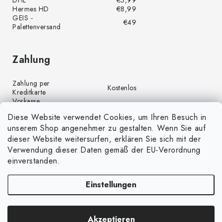
Hermes HD
€8,99
GEIS -
€49
Palettenversand
Zahlung
Zahlung per
Kostenlos
Kreditkarte
Vorkasse
Kostenlos
(Banküberweisung)
Diese Website verwendet Cookies, um Ihren Besuch in
Zahlung per PayPal
Kostenlos
unserem Shop angenehmer zu gestalten. Wenn Sie auf
Nachnahme
€4,00
dieser Website weitersurfen, erklären Sie sich mit der
Verwendung dieser Daten gemäß der EU-Verordnung
einverstanden.
Einstellungen
Copyright 2026
GrünGarten.de
. Alle Rechte vorbehalten.
Cookie-
Akzeptieren
Einstellungen ändern