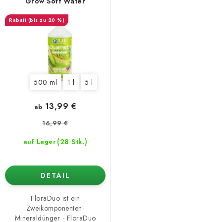
Grow Soft Water
(bis zu 20 %)
500 ml
1 l
5 l
13,99 €
ab
16,99 €
(28 Stk.)
auf Lager
DETAIL
FloraDuo ist ein
Zweikomponenten-
Mineraldünger - FloraDuo