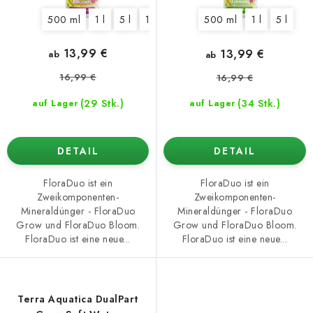
e
n
g
500 ml
1 l
5 l
10 l
500 ml
1 l
5 l
13,99 €
13,99 €
ab
ab
16,99 €
16,99 €
(29 Stk.)
(34 Stk.)
auf Lager
auf Lager
DETAIL
DETAIL
FloraDuo ist ein
FloraDuo ist ein
Zweikomponenten-
Zweikomponenten-
Mineraldünger - FloraDuo
Mineraldünger - FloraDuo
Grow und FloraDuo Bloom.
Grow und FloraDuo Bloom.
FloraDuo ist eine neue...
FloraDuo ist eine neue...
Terra Aquatica DualPart