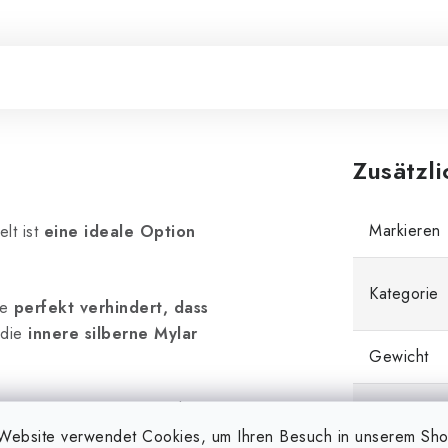
Zusätzl
Markieren
lt ist
eine ideale Option
Kategorie
ie
perfekt verhindert, dass
 die
innere silberne Mylar
Gewicht
rtür
gegeben, das Zelt hat
EAN
Boden des Zeltes besteht
Website verwendet Cookies, um Ihren Besuch in unserem Sh