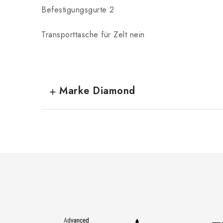
Befestigungsgurte 2
Transporttasche für Zelt nein
Marke Diamond
F
u
ß
z