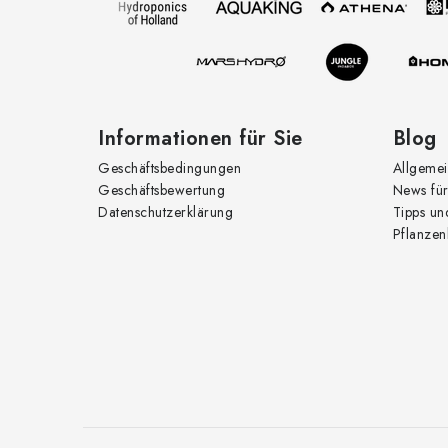
e
i
l
e
Informationen für Sie
Blog
Geschäftsbedingungen
Allgemei
Geschäftsbewertung
News für
Datenschutzerklärung
Tipps un
Pflanzen