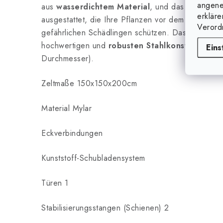
angene
aus
wasserdichtem Material
, und das Zelt ist 
erklär
ausgestattet, die Ihre Pflanzen vor dem Eindringe
Verord
gefährlichen Schädlingen schützen. Das Zelt ist s
hochwertigen und
robusten Stahlkonstruktion
(
Eins
Durchmesser).
Zeltmaße 150x150x200cm
Material Mylar
Eckverbindungen
Kunststoff-Schubladensystem
Türen 1
Stabilisierungsstangen (Schienen) 2