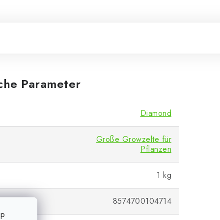
iche Parameter
Diamond
Große Growzelte für
Pflanzen
1 kg
8574700104714
op