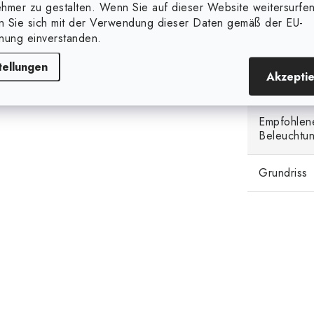
hmer zu gestalten. Wenn Sie auf dieser Website weitersurfen
außerdem mit
Insektennetzen
Fläche [m2
en Sie sich mit der Verwendung dieser Daten gemäß der EU-
n von lästigen Insekten und
nung einverstanden.
ehr
stabil
dank der
Maximale A
Rohre mit 16 mm
tellungen
Akzepti
Breite
Empfohlen
Beleuchtun
Grundriss