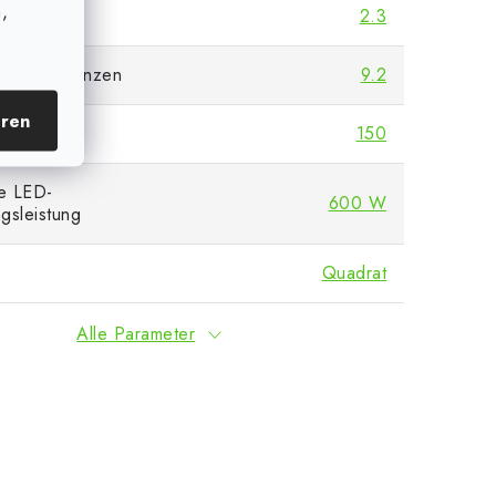
,
]
2.3
nzahl Pflanzen
9.2
eren
150
e LED-
600 W
gsleistung
Quadrat
Alle Parameter