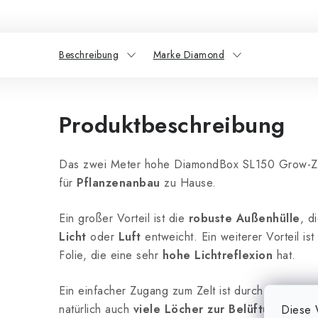
Beschreibung
Marke Diamond
Produktbeschreibung
Das zwei Meter hohe DiamondBox SL150 Grow-Ze
für
Pflanzenanbau
zu Hause.
Ein großer Vorteil ist die
robuste Außenhülle
, d
Licht
oder
Luft
entweicht. Ein weiterer Vorteil ist
Folie, die eine sehr
hohe Lichtreflexion
hat.
Ein einfacher Zugang zum Zelt ist durch die
Vorde
natürlich auch
viele Löcher zur Belüftung
. Der 
Diese 