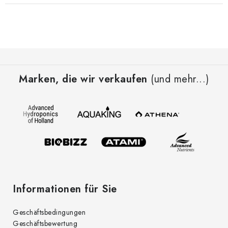
F
u
Marken, die wir verkaufen
(und mehr...)
ß
z
e
i
l
e
Informationen für Sie
Geschäftsbedingungen
Geschäftsbewertung