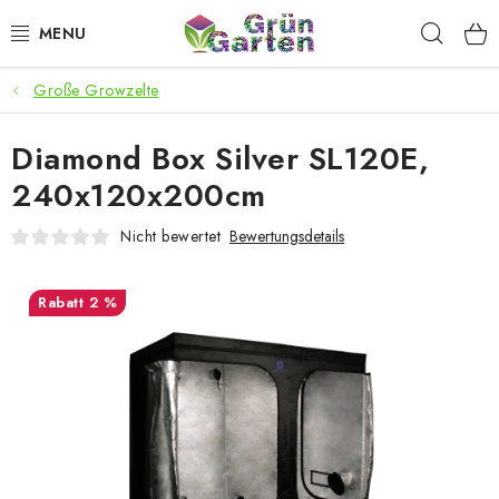
Zum
Such
Inhalt
springen
Große Growzelte
ANGEBOTE
Diamond Box Silver SL120E,
LED PFLANZENLAMPEN
240x120x200cm
ANBAUBEDARF FÜR DEN HEIMANBAU
Nicht bewertet
Bewertungsdetails
AQUARISTIK
2 %
MICROGREENS
SMARTER GARTEN
Geschäftsbewertung
Kaufberatung
AGB
Blog
Kontakt
Datenschutzerklärung
Impressum