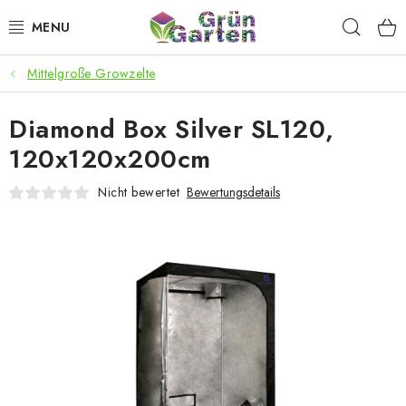
Zum
Such
Inhalt
springen
Mittelgroße Growzelte
ANGEBOTE
Diamond Box Silver SL120,
LED PFLANZENLAMPEN
120x120x200cm
ANBAUBEDARF FÜR DEN HEIMANBAU
Nicht bewertet
Bewertungsdetails
AQUARISTIK
MICROGREENS
SMARTER GARTEN
Geschäftsbewertung
Kaufberatung
AGB
Blog
Kontakt
Datenschutzerklärung
Impressum