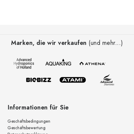
F
u
Marken, die wir verkaufen
(und mehr...)
ß
z
e
i
l
e
Informationen für Sie
Geschäftsbedingungen
Geschäftsbewertung