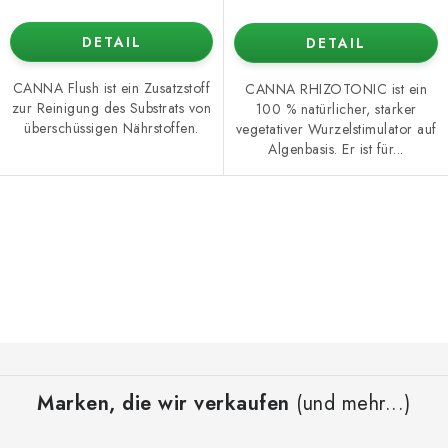
DETAIL
DETAIL
CANNA Flush ist ein Zusatzstoff
CANNA RHIZOTONIC ist ein
zur Reinigung des Substrats von
100 % natürlicher, starker
überschüssigen Nährstoffen.
vegetativer Wurzelstimulator auf
Algenbasis. Er ist für...
S
t
e
u
e
F
r
u
e
Marken, die wir verkaufen
(und mehr...)
ß
l
z
e