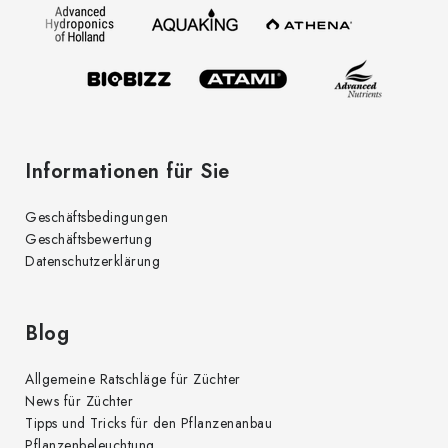
e
m
i
e
l
n
t
e
e
d
Informationen für Sie
e
r
Geschäftsbedingungen
L
Geschäftsbewertung
i
Datenschutzerklärung
s
t
e
Blog
Allgemeine Ratschläge für Züchter
News für Züchter
Tipps und Tricks für den Pflanzenanbau
Pflanzenbeleuchtung