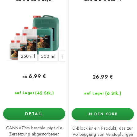
250 ml
500 ml
1 l
5 l
10 l
6,99 €
26,99 €
ab
(42 Stk.)
(6 Stk.)
auf Lager
auf Lager
DETAIL
IN DEN KORB
CANNAZYM beschleunigt die
D-Block ist ein Produkt, das zur
Zersetzung abgestorbener
Vorbeugung von Verstopfungen