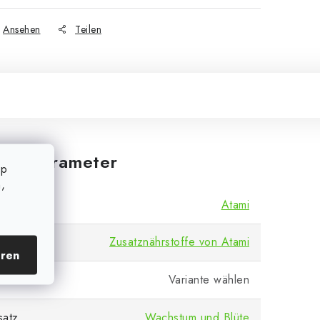
Ansehen
Teilen
iche Parameter
op
,
Atami
Zusatznährstoffe von Atami
eren
Variante wählen
satz
Wachstum und Blüte