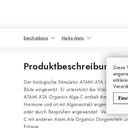
Beschreibung
Marke Atami
Produktbeschreibung
Diese 
angene
erklär
Der biologische Stimulator ATAMI ATA Organics A
Verord
Blüte eingesetzt. Er unterstützt die Vitalität und 
ATAMI ATA Organics Alga-C enthält Aminosäuren
Eins
Hormone und ist mit Algenextrakt angereichert. 
oder durch Besprühen angewendet. Verwenden Si
C mit anderen Atami Ata Organics Düngemitteln u
Erträge.