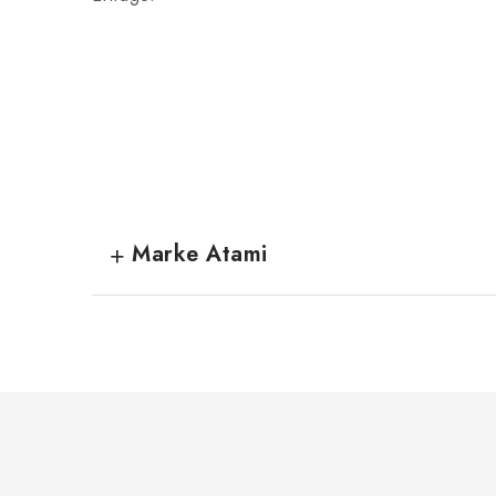
Marke Atami
F
u