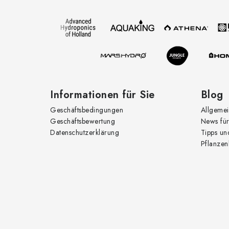
ß
z
e
i
l
e
Informationen für Sie
Blog
Geschäftsbedingungen
Allgemei
Geschäftsbewertung
News für
Datenschutzerklärung
Tipps un
Pflanzen