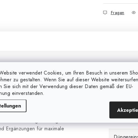
Fragen
Zusätzl
Website verwendet Cookies, um Ihren Besuch in unserem Sh
hmer zu gestalten. Wenn Sie auf dieser Website weitersurfen
en Sie sich mit der Verwendung dieser Daten gemäß der EU-
Markieren
lga-C wird in Wachstum und
nung einverstanden.
die Abwehrkräfte der Pflanze.
Kategorie
, Spurenelemente,
Enzyme
,
tellungen
Akzepti
Es wird durch Nachdüngen
e Atami Ata Organics Alga-
EAN
nd Ergänzungen für maximale
Düngerein