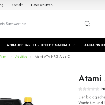
og
Kontakt
Datenschutzerklärung
Impressum
ANBAUBEDARF FÜR DEN HEIMANBAU
AQUARISTI
Atami
Additive
Atami ATA NRG Alga-C
Atami
Ni
Der biologisch
Wachstum und 