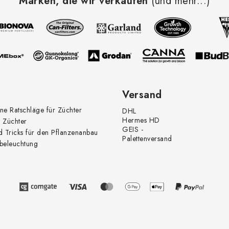
Marken, die wir verkaufen
(und mehr...)
Versand
ne Ratschläge für Züchter
DHL
Hermes HD
 Züchter
GEIS -
d Tricks für den Pflanzenanbau
Palettenversand
beleuchtung