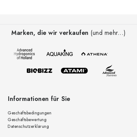
F
u
Marken, die wir verkaufen
(und mehr...)
ß
z
e
i
l
e
Informationen für Sie
Geschäftsbedingungen
Geschäftsbewertung
Datenschutzerklärung