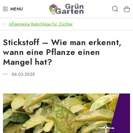
Zum
Such
Inhalt
springen
Allgemeine Ratschläge für Züchter
ANGEBOTE
Stickstoff – Wie man erkennt,
LED PFLANZENLAMPEN
wann eine Pflanze einen
ANBAUBEDARF FÜR DEN HEIMANBAU
Mangel hat?
AQUARISTIK
06.03.2025
MICROGREENS
SMARTER GARTEN
Geschäftsbewertung
Kaufberatung
AGB
Blog
Kontakt
Datenschutzerklärung
Impressum