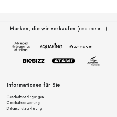
F
u
Marken, die wir verkaufen
(und mehr...)
ß
z
e
i
l
e
Informationen für Sie
Geschäftsbedingungen
Geschäftsbewertung
Datenschutzerklärung