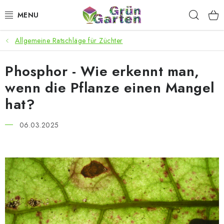
Zum
Such
Inhalt
springen
Allgemeine Ratschläge für Züchter
ANGEBOTE
Phosphor - Wie erkennt man,
LED PFLANZENLAMPEN
wenn die Pflanze einen Mangel
ANBAUBEDARF FÜR DEN HEIMANBAU
hat?
AQUARISTIK
06.03.2025
MICROGREENS
SMARTER GARTEN
Geschäftsbewertung
Kaufberatung
AGB
Blog
Kontakt
Datenschutzerklärung
Impressum