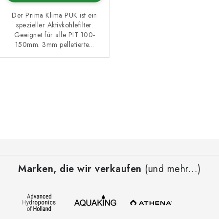
Der Prima Klima PUK ist ein
spezieller Aktivkohlefilter.
Geeignet für alle PIT 100-
150mm. 3mm pelletierte...
S
t
e
u
e
F
r
u
e
Marken, die wir verkaufen
(und mehr...)
ß
l
z
e
e
m
i
e