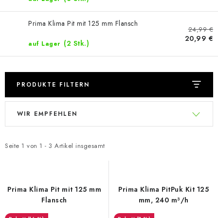
Prima Klima Pit mit 125 mm Flansch
24,99 €
20,99 €
(2 Stk.)
auf Lager
PRODUKTE FILTERN
L
P
WIR EMPFEHLEN
i
r
s
o
t
d
Seite
1
von
1
-
3
Artikel insgesamt
e
u
d
k
e
t
Prima Klima Pit mit 125 mm
Prima Klima PitPuk Kit 125
r
s
Flansch
mm, 240 m³/h
P
o