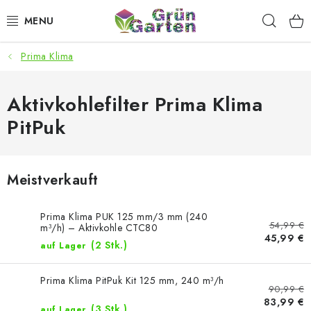
Zum
Such
Inhalt
springen
Prima Klima
ANGEBOTE
LED PFLANZENLAMPEN
Aktivkohlefilter Prima Klima
PitPuk
ANBAUBEDARF FÜR DEN HEIMANBAU
AQUARISTIK
Meistverkauft
MICROGREENS
Prima Klima PUK 125 mm/3 mm (240
54,99 €
m³/h) – Aktivkohle CTC80
45,99 €
SMARTER GARTEN
(2 Stk.)
auf Lager
Geschäftsbewertung
Kaufberatung
AGB
Blog
Prima Klima PitPuk Kit 125 mm, 240 m³/h
90,99 €
Kontakt
Datenschutzerklärung
Impressum
83,99 €
(3 Stk.)
auf Lager