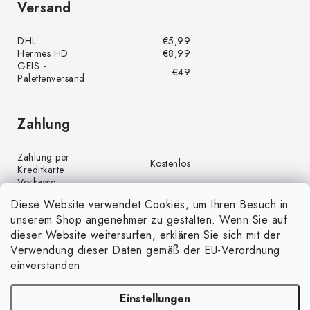
Versand
DHL
€5,99
Hermes HD
€8,99
GEIS -
€49
Palettenversand
Zahlung
Zahlung per
Kostenlos
Kreditkarte
Vorkasse
Kostenlos
(Banküberweisung)
Diese Website verwendet Cookies, um Ihren Besuch in
Zahlung per PayPal
Kostenlos
unserem Shop angenehmer zu gestalten. Wenn Sie auf
Nachnahme
€4,00
dieser Website weitersurfen, erklären Sie sich mit der
Verwendung dieser Daten gemäß der EU-Verordnung
einverstanden.
Einstellungen