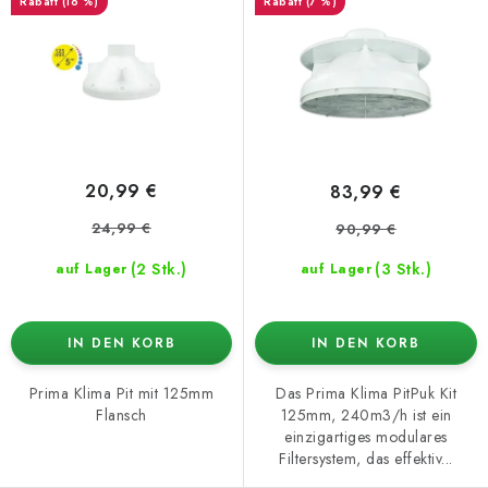
(16 %)
(7 %)
r
r
o
t
d
i
u
e
k
r
t
u
20,99 €
83,99 €
e
n
24,99 €
90,99 €
g
(2 Stk.)
(3 Stk.)
auf Lager
auf Lager
IN DEN KORB
IN DEN KORB
Prima Klima Pit mit 125mm
Das Prima Klima PitPuk Kit
Flansch
125mm, 240m3/h ist ein
einzigartiges modulares
Filtersystem, das effektiv...