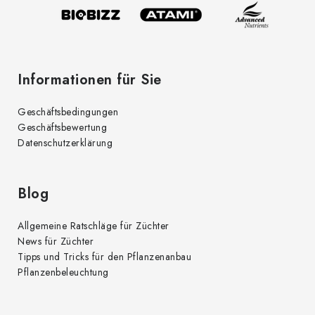
l
n
t
e
e
d
Informationen für Sie
e
r
Geschäftsbedingungen
L
Geschäftsbewertung
i
Datenschutzerklärung
s
t
e
Blog
Allgemeine Ratschläge für Züchter
News für Züchter
Tipps und Tricks für den Pflanzenanbau
Pflanzenbeleuchtung