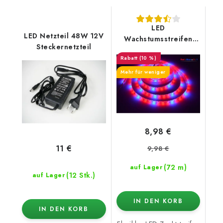
LED
LED Netzteil 48W 12V
Wachstumsstreifen
Steckernetzteil
R3:B1 12W/m
(10 %)
Mehr für weniger
8,98 €
11 €
9,98 €
(72 m)
auf Lager
(12 Stk.)
auf Lager
IN DEN KORB
IN DEN KORB