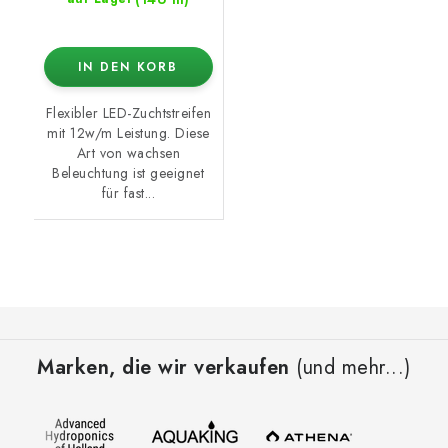
IN DEN KORB
Flexibler LED-Zuchtstreifen
mit 12w/m Leistung. Diese
Art von wachsen
Beleuchtung ist geeignet
für fast...
F
u
Marken, die wir verkaufen
(und mehr...)
ß
z
e