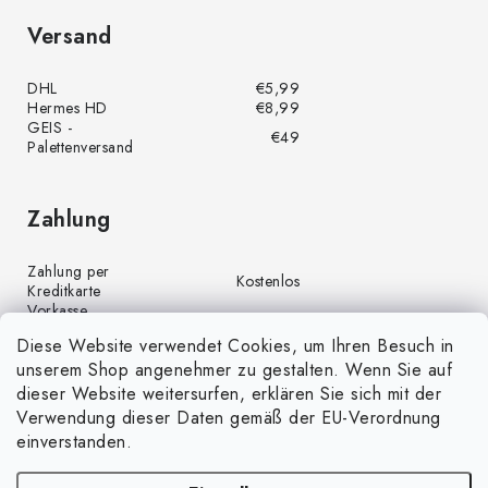
Versand
DHL
€5,99
Hermes HD
€8,99
GEIS -
€49
Palettenversand
Zahlung
Zahlung per
Kostenlos
Kreditkarte
Vorkasse
Kostenlos
(Banküberweisung)
Diese Website verwendet Cookies, um Ihren Besuch in
Zahlung per PayPal
Kostenlos
unserem Shop angenehmer zu gestalten. Wenn Sie auf
Nachnahme
€4,00
dieser Website weitersurfen, erklären Sie sich mit der
Verwendung dieser Daten gemäß der EU-Verordnung
einverstanden.