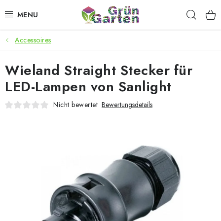
Zum
Such
Inhalt
springen
Accessoires
ANGEBOTE
Wieland Straight Stecker für
LED PFLANZENLAMPEN
LED-Lampen von Sanlight
ANBAUBEDARF FÜR DEN HEIMANBAU
Nicht bewertet
Bewertungsdetails
AQUARISTIK
MICROGREENS
SMARTER GARTEN
Geschäftsbewertung
Kaufberatung
AGB
Blog
Kontakt
Datenschutzerklärung
Impressum