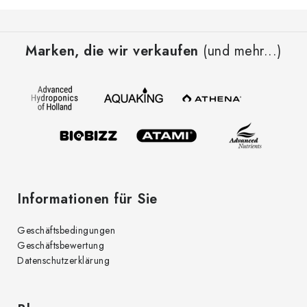
F
u
Marken, die wir verkaufen
(und mehr...)
ß
z
e
i
l
e
Informationen für Sie
Geschäftsbedingungen
Geschäftsbewertung
Datenschutzerklärung