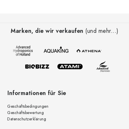
F
u
Marken, die wir verkaufen
(und mehr...)
ß
z
e
i
l
e
Informationen für Sie
Geschäftsbedingungen
Geschäftsbewertung
Datenschutzerklärung