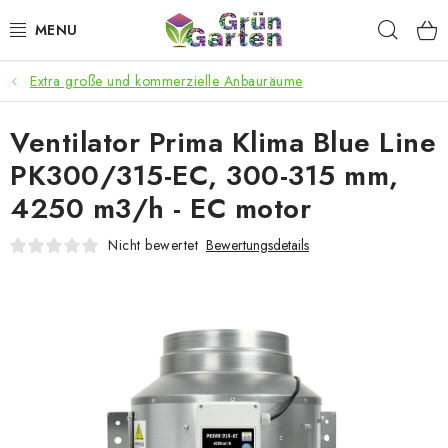
Zum
Such
Inhalt
springen
Extra große und kommerzielle Anbauräume
ANGEBOTE
Ventilator Prima Klima Blue Line
LED PFLANZENLAMPEN
PK300/315-EC, 300-315 mm,
ANBAUBEDARF FÜR DEN HEIMANBAU
4250 m3/h - EC motor
AQUARISTIK
Nicht bewertet
Bewertungsdetails
MICROGREENS
SMARTER GARTEN
Geschäftsbewertung
Kaufberatung
AGB
Blog
Kontakt
Datenschutzerklärung
Impressum