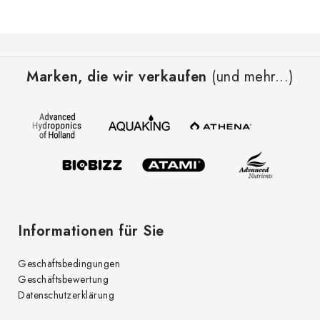
F
u
Marken, die wir verkaufen
(und mehr...)
ß
z
e
i
l
e
Informationen für Sie
Geschäftsbedingungen
Geschäftsbewertung
Datenschutzerklärung