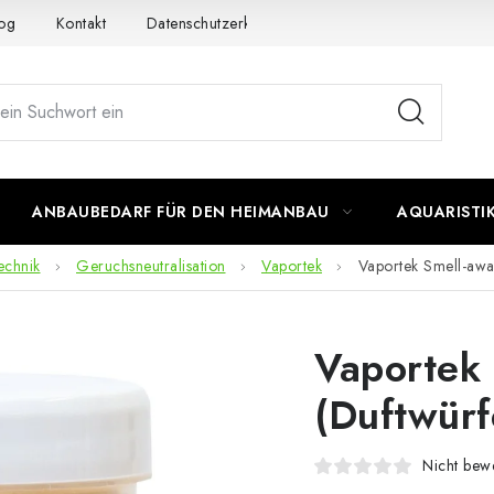
og
Kontakt
Datenschutzerklärung
Impressum
ANBAUBEDARF FÜR DEN HEIMANBAU
AQUARISTI
echnik
Geruchsneutralisation
Vaportek
Vaportek Smell-awa
Vaportek
(Duftwürf
Nicht bewe