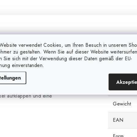
Website verwendet Cookies, um Ihren Besuch in unserem Sh
hmer zu gestalten. Wenn Sie auf dieser Website weitersurfen
Zusätzl
en Sie sich mit der Verwendung dieser Daten gemäß der EU-
nung einverstanden.
Markieren
verwendet oder zur
tellungen
 genutzt werden. Neutrox
Akzepti
Kategorie
 in einer Kunststoffschachtel
kel aufklappen und eine
Gewicht
EAN
Form