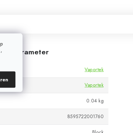
op
,
iche Parameter
Vaportek
eren
Vaportek
0.04 kg
8595722001760
Block