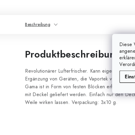
Beschreibung
Diese 
Produktbeschreibung
angene
erklär
Verord
Revolutionärer Lufterfrischer. Kann eigenständig 
Eins
Ergänzung von Geräten, die Vaportek verwenden,
Gama ist in Form von festen Blöcken erhältlich, die
mit Deckel geliefert werden. Einfach nur den Dec
Weile wirken lassen. Verpackung: 3x10 g.