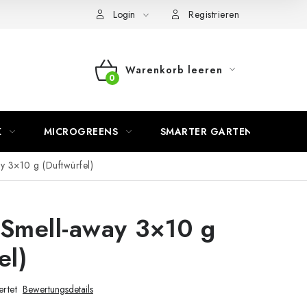
Login
Registrieren
Warenkorb leeren
WARENKORB
K
MICROGREENS
SMARTER GARTEN
y 3×10 g (Duftwürfel)
 Smell-away 3×10 g
el)
rtet
Bewertungsdetails