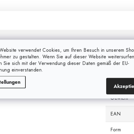
Zusätzl
Website verwendet Cookies, um Ihren Besuch in unserem Sh
hmer zu gestalten. Wenn Sie auf dieser Website weitersurfen
en Sie sich mit der Verwendung dieser Daten gemäß der EU-
Markieren
eeignet für Easy Twist und
nung einverstanden.
tellungen
Kategorie
Akzepti
Gewicht
EAN
Form