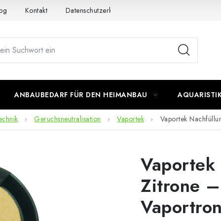
og
Kontakt
Datenschutzerklärung
Impressum
ANBAUBEDARF FÜR DEN HEIMANBAU
AQUARISTI
echnik
Geruchsneutralisation
Vaportek
Vaportek Nachfüllun
Vaportek 
Zitrone –
Vaportron