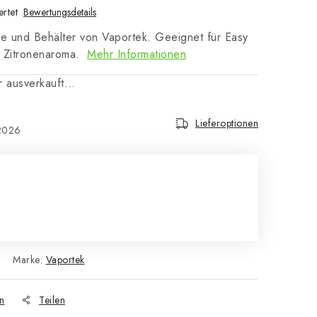
rtet
Bewertungsdetails
äte und Behälter von Vaportek. Geeignet für Easy
. Zitronenaroma.
Mehr Informationen
er ausverkauft…
Lieferoptionen
2026
Marke:
Vaportek
n
Teilen