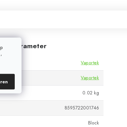
iche Parameter
op
,
Vaportek
Vaportek
eren
0.02 kg
8595722001746
Block