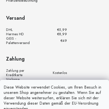
Pflanzenbeleuchtung
Versand
DHL
€5,99
Hermes HD
€8,99
GEIS -
€49
Palettenversand
Zahlung
Zahlung per
Kostenlos
Kreditkarte
Vorkasse
Kostenlos
(Banküberweisung)
Diese Website verwendet Cookies, um Ihren Besuch in
Zahlung per PayPal
Kostenlos
unserem Shop angenehmer zu gestalten. Wenn Sie auf
Nachnahme
€4,00
dieser Website weitersurfen, erklären Sie sich mit der
Verwendung dieser Daten gemäß der EU-Verordnung
einverstanden.