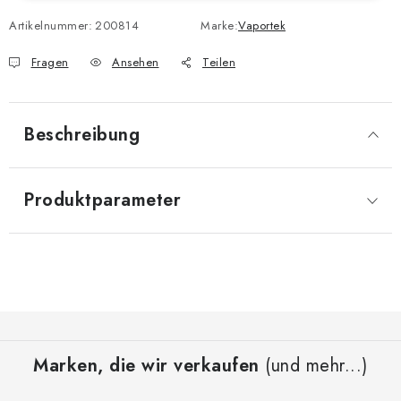
Artikelnummer:
200814
Marke:
Vaportek
Fragen
Ansehen
Teilen
Beschreibung
Produktparameter
F
u
Marken, die wir verkaufen
(und mehr...)
ß
z