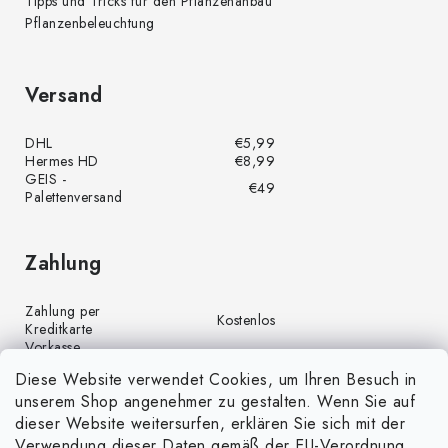
Tipps und Tricks für den Pflanzenanbau
Pflanzenbeleuchtung
Versand
DHL
€5,99
Hermes HD
€8,99
GEIS -
€49
Palettenversand
Zahlung
Zahlung per
Kostenlos
Kreditkarte
Vorkasse
Kostenlos
(Banküberweisung)
Diese Website verwendet Cookies, um Ihren Besuch in
Zahlung per PayPal
Kostenlos
unserem Shop angenehmer zu gestalten. Wenn Sie auf
Nachnahme
€4,00
dieser Website weitersurfen, erklären Sie sich mit der
Verwendung dieser Daten gemäß der EU-Verordnung