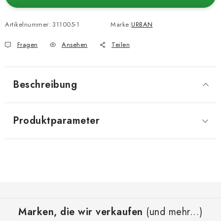
Artikelnummer:
311005-1
Marke:
URBAN
Fragen
Ansehen
Teilen
Beschreibung
Produktparameter
F
u
Marken, die wir verkaufen
(und mehr...)
ß