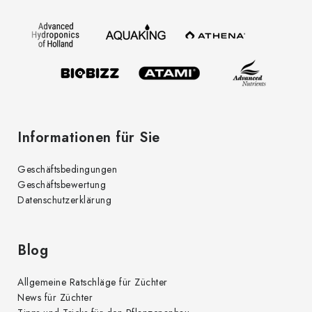
z
e
i
l
e
Informationen für Sie
Geschäftsbedingungen
Geschäftsbewertung
Datenschutzerklärung
Blog
Allgemeine Ratschläge für Züchter
News für Züchter