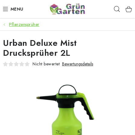
Zum
Such
Inhalt
springen
Pflanzensprüher
ANGEBOTE
Urban Deluxe Mist
LED PFLANZENLAMPEN
Drucksprüher 2L
ANBAUBEDARF FÜR DEN HEIMANBAU
Nicht bewertet
Bewertungsdetails
AQUARISTIK
MICROGREENS
SMARTER GARTEN
Geschäftsbewertung
Kaufberatung
AGB
Blog
Kontakt
Datenschutzerklärung
Impressum