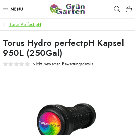
Zum
Such
Inhalt
springen
Torus Perfect pH
ANGEBOTE
Torus Hydro perfectpH Kapsel
LED PFLANZENLAMPEN
950L (250Gal)
ANBAUBEDARF FÜR DEN HEIMANBAU
Nicht bewertet
Bewertungsdetails
AQUARISTIK
MICROGREENS
SMARTER GARTEN
Geschäftsbewertung
Kaufberatung
AGB
Blog
Kontakt
Datenschutzerklärung
Impressum