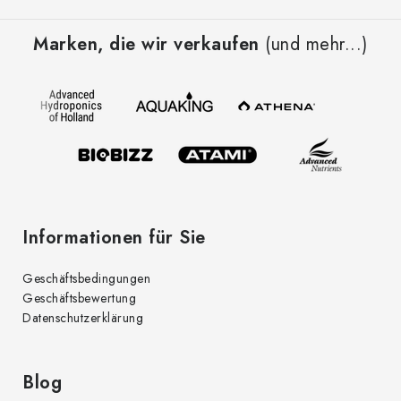
F
u
Marken, die wir verkaufen
(und mehr...)
ß
z
e
i
l
e
Informationen für Sie
Geschäftsbedingungen
Geschäftsbewertung
Datenschutzerklärung
Blog