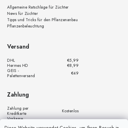
Allgemeine Ratschläge für Züchter
News für Züchter
Tipps und Tricks für den Pflanzenanbau
Pflanzenbeleuchtung
Versand
DHL
€5,99
Hermes HD
€8,99
GEIS -
€49
Palettenversand
Zahlung
Zahlung per
Kostenlos
Kreditkarte
Vorkasse
Kostenlos
(Banküberweisung)
Diese Website verwendet Cookies, um Ihren Besuch in