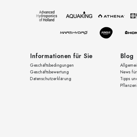
z
e
i
l
e
Informationen für Sie
Blog
Geschäftsbedingungen
Allgemei
Geschäftsbewertung
News für
Datenschutzerklärung
Tipps un
Pflanzen