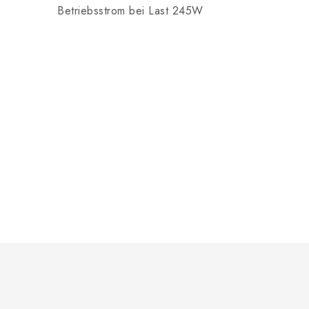
Betriebsstrom bei Last 245W
F
u
ß