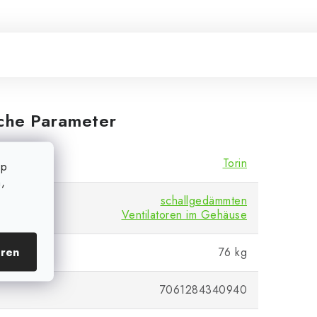
iche Parameter
Torin
op
,
schallgedämmten
Ventilatoren im Gehäuse
eren
76 kg
7061284340940