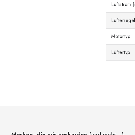
Luftstrom 
Lüfterrege
Motortyp
Lüftertyp
Marken, die wir verkaufen
(und mehr...)