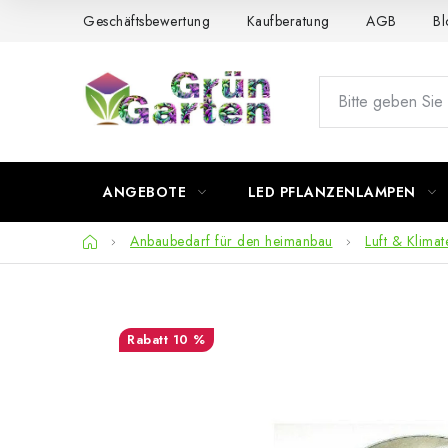
Zum
Geschäftsbewertung
Kaufberatung
AGB
Bl
Inhalt
springen
ANGEBOTE
LED PFLANZENLAMPEN
Startseite
Anbaubedarf für den heimanbau
Luft & Klimat
10 %