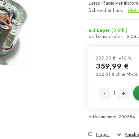
Leise Radialventilato
Schneckenhaus.
Mehr
auf Lager
(3 Stk.)
12.08
399,99 €
–10 %
359,99 €
302,51 € ohne MwSt.
Verkaufspreis:
Artikelnummer:
200884
Fragen
Ansehe