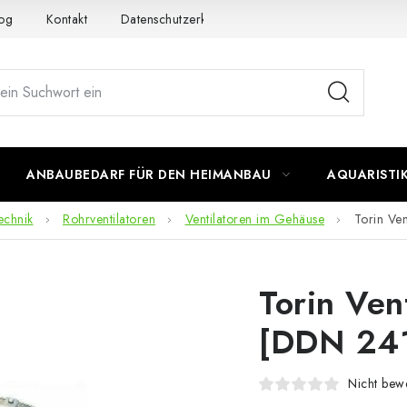
og
Kontakt
Datenschutzerklärung
Impressum
ANBAUBEDARF FÜR DEN HEIMANBAU
AQUARISTI
echnik
Rohrventilatoren
Ventilatoren im Gehäuse
Torin Ve
Torin Ven
[DDN 241
Nicht bewe