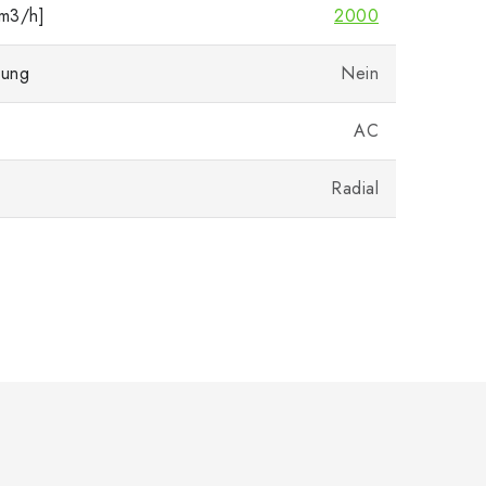
[m3/h]
2000
lung
Nein
AC
Radial