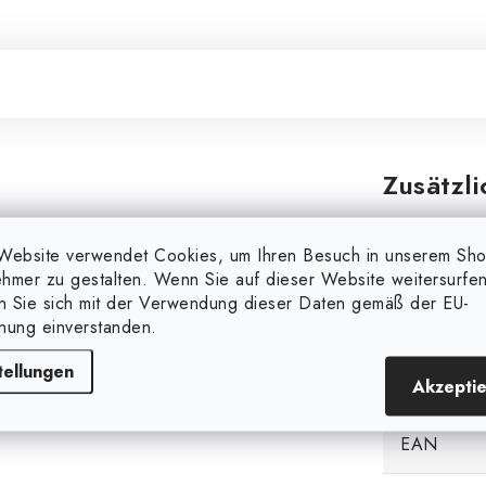
Zusätzl
Markieren
ckenhaus-Design. Geeignet
Website verwendet Cookies, um Ihren Besuch in unserem Sh
hmer zu gestalten. Wenn Sie auf dieser Website weitersurfen
ntwicklung. Geringe
en Sie sich mit der Verwendung dieser Daten gemäß der EU-
Wir empfehlen die Verwendung
Kategorie
nung einverstanden.
tilatoren in unserem Angebot.
ige für Motorversagen und
tellungen
Akzepti
Gewicht
rhitzungsschutz.
EAN