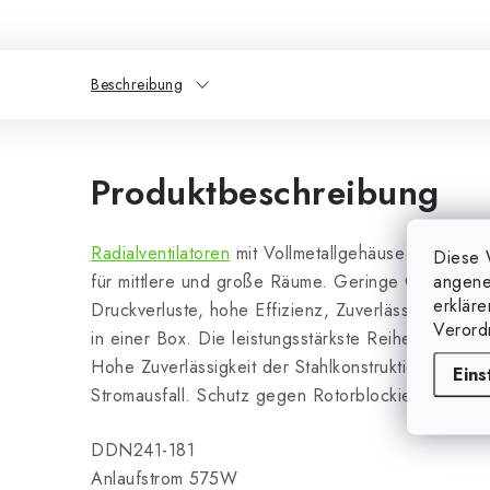
Beschreibung
Produktbeschreibung
Radialventilatoren
mit Vollmetallgehäuse im Schne
Diese 
angene
für mittlere und große Räume. Geringe Geräusche
erklär
Druckverluste, hohe Effizienz, Zuverlässigkeit. 
Verord
in einer Box. Die leistungsstärkste Reihe von Ven
Hohe Zuverlässigkeit der Stahlkonstruktion. Anze
Eins
Stromausfall. Schutz gegen Rotorblockierung. Übe
DDN241-181
Anlaufstrom 575W