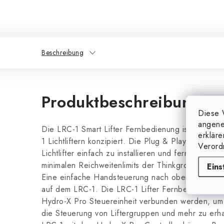
Beschreibung
Produktbeschreibung
Diese 
angene
Die LRC-1 Smart Lifter Fernbedienung ist zur Ver
erklär
1 Lichtliftern konzipiert. Die Plug & Play-Funktio
Verord
Lichtlifter einfach zu installieren und fernzusteue
minimalen Reichweitenlimits der Thinkgrow LLT-1 Li
Eins
Eine einfache Handsteuerung nach oben und unten
auf dem LRC-1. Die LRC-1 Lifter Fernbedienung k
Hydro-X Pro Steuereinheit verbunden werden, um 
die Steuerung von Liftergruppen und mehr zu er