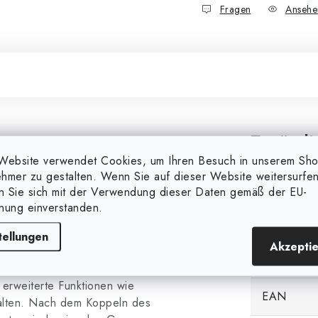
Fragen
Ansehe
Zusätzl
Website verwendet Cookies, um Ihren Besuch in unserem Sh
hmer zu gestalten. Wenn Sie auf dieser Website weitersurfen
wendung mit den smarten LLT-
Markieren
en Sie sich mit der Verwendung dieser Daten gemäß der EU-
n ermöglicht es Benutzern, den
nung einverstanden.
rn und die maximalen und
Kategorie
chtlifter zu programmieren.
tellungen
Akzepti
 erfolgt über zwei Tasten
Gewicht
ann auch mit der TrolMaster
erweiterte Funktionen wie
EAN
halten. Nach dem Koppeln des