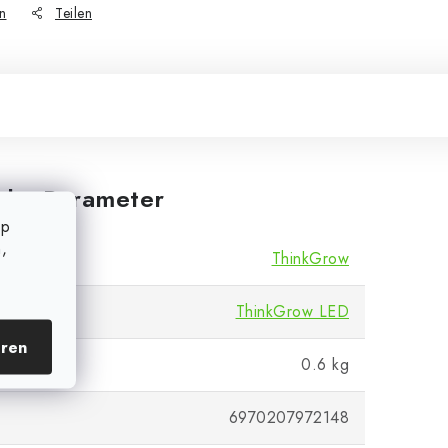
n
Teilen
iche Parameter
op
,
ThinkGrow
ThinkGrow LED
eren
0.6 kg
6970207972148