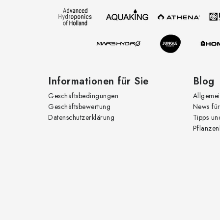
z
e
i
l
e
Informationen für Sie
Blog
Geschäftsbedingungen
Allgemei
Geschäftsbewertung
News für
Datenschutzerklärung
Tipps un
Pflanzen