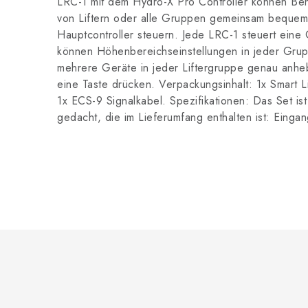
LRC-1 mit dem Hydro-X Pro Controller können Be
von Liftern oder alle Gruppen gemeinsam bequem
Hauptcontroller steuern. Jede LRC-1 steuert eine
können Höhenbereichseinstellungen in jeder Gru
mehrere Geräte in jeder Liftergruppe genau anh
eine Taste drücken. Verpackungsinhalt: 1x Smart 
1x ECS-9 Signalkabel. Spezifikationen: Das Set ist
gedacht, die im Lieferumfang enthalten ist: Eing
F
u
ß