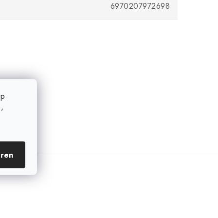
6970207972698
op
,
eren