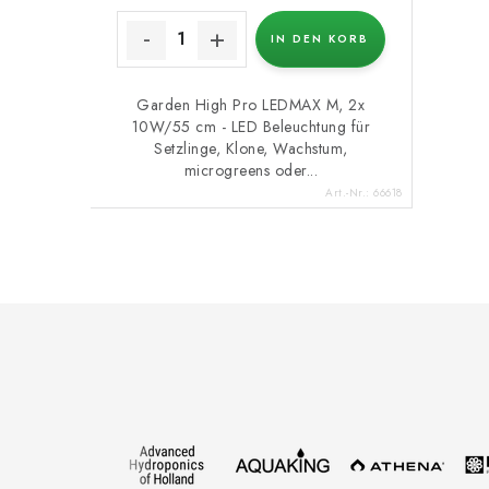
IN DEN KORB
Garden High Pro LEDMAX M, 2x
10W/55 cm - LED Beleuchtung für
Setzlinge, Klone, Wachstum,
microgreens oder...
Art.-Nr.:
66618
F
u
ß
z
e