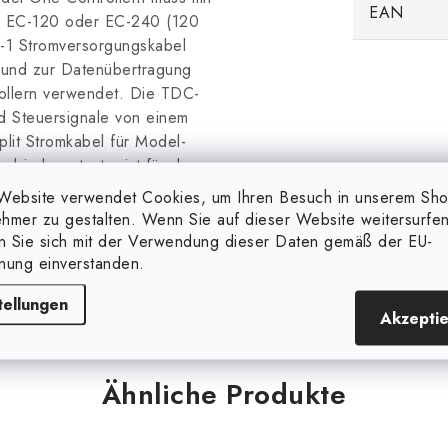
EAN
l EC-120 oder EC-240 (120
-1 Stromversorgungskabel
 und zur Datenübertragung
ollern verwendet. Die TDC-
d Steuersignale von einem
lit Stromkabel für Model-
bindungstaster ist für den
8. Länge: 15 cm. Ampere:
Website verwendet Cookies, um Ihren Besuch in unserem Sh
Temperaturbereich:
hmer zu gestalten. Wenn Sie auf dieser Website weitersurfen
en Sie sich mit der Verwendung dieser Daten gemäß der EU-
nung einverstanden.
tellungen
Akzepti
Ähnliche Produkte