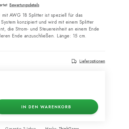
rtet
Bewertungsdetails
it AWG 18 Splitter ist speziell für das
ystem konzipiert und wird mit einem Splitter
ent, die Strom- und Steuereinheit an einem Ende
deren Ende anzuschließen. Länge: 15 cm.
Lieferoptionen
IN DEN WARENKORB
Garantie
:
2 Jahre
Marke:
ThinkGrow