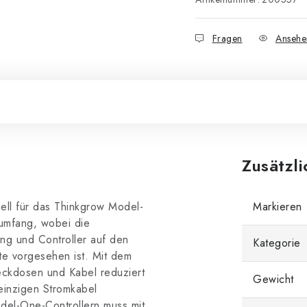
Fragen
Ansehe
Zusätzl
ll für das Thinkgrow Model-
Markieren
rumfang, wobei die
ng und Controller auf den
Kategorie
ite vorgesehen ist. Mit dem
eckdosen und Kabel reduziert
Gewicht
einzigen Stromkabel
el-One-Controllern muss mit