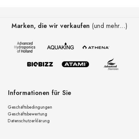
F
u
Marken, die wir verkaufen
(und mehr...)
ß
z
e
i
l
e
Informationen für Sie
Geschäftsbedingungen
Geschäftsbewertung
Datenschutzerklärung