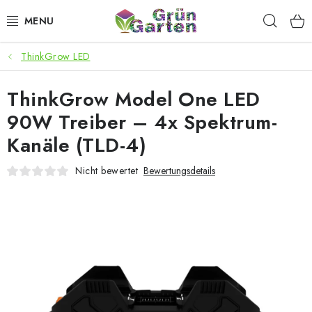
Zum
Such
Inhalt
springen
ThinkGrow LED
ANGEBOTE
ThinkGrow Model One LED
LED PFLANZENLAMPEN
90W Treiber – 4x Spektrum-
ANBAUBEDARF FÜR DEN HEIMANBAU
Kanäle (TLD-4)
AQUARISTIK
Nicht bewertet
Bewertungsdetails
MICROGREENS
SMARTER GARTEN
Geschäftsbewertung
Kaufberatung
AGB
Blog
Kontakt
Datenschutzerklärung
Impressum