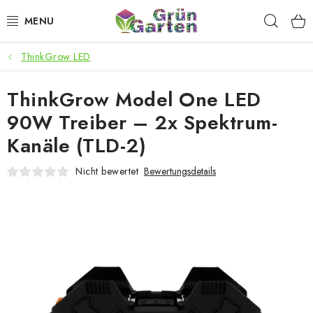
Zum
Such
Inhalt
springen
ThinkGrow LED
ANGEBOTE
ThinkGrow Model One LED
LED PFLANZENLAMPEN
90W Treiber – 2x Spektrum-
ANBAUBEDARF FÜR DEN HEIMANBAU
Kanäle (TLD-2)
AQUARISTIK
Nicht bewertet
Bewertungsdetails
MICROGREENS
SMARTER GARTEN
Geschäftsbewertung
Kaufberatung
AGB
Blog
Kontakt
Datenschutzerklärung
Impressum