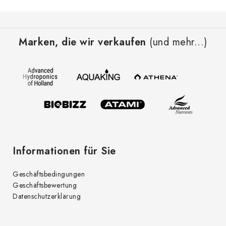
F
u
Marken, die wir verkaufen
(und mehr...)
ß
z
e
i
l
e
Informationen für Sie
Geschäftsbedingungen
Geschäftsbewertung
Datenschutzerklärung