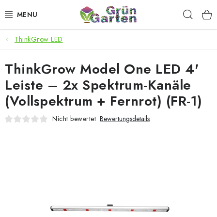
Zum
Such
Inhalt
springen
ThinkGrow LED
ANGEBOTE
ThinkGrow Model One LED 4'
LED PFLANZENLAMPEN
Leiste – 2x Spektrum-Kanäle
ANBAUBEDARF FÜR DEN HEIMANBAU
(Vollspektrum + Fernrot) (FR-1)
AQUARISTIK
Nicht bewertet
Bewertungsdetails
MICROGREENS
SMARTER GARTEN
Geschäftsbewertung
Kaufberatung
AGB
Blog
Kontakt
Datenschutzerklärung
Impressum