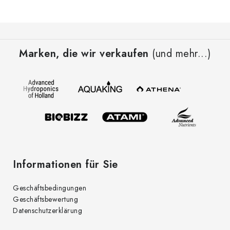
F
u
Marken, die wir verkaufen
(und mehr...)
ß
z
e
i
l
e
Informationen für Sie
Geschäftsbedingungen
Geschäftsbewertung
Datenschutzerklärung