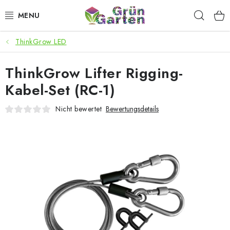
Zum
Such
Inhalt
springen
ThinkGrow LED
ANGEBOTE
ThinkGrow Lifter Rigging-
LED PFLANZENLAMPEN
Kabel-Set (RC-1)
ANBAUBEDARF FÜR DEN HEIMANBAU
Nicht bewertet
Bewertungsdetails
AQUARISTIK
MICROGREENS
SMARTER GARTEN
Geschäftsbewertung
Kaufberatung
AGB
Blog
Kontakt
Datenschutzerklärung
Impressum