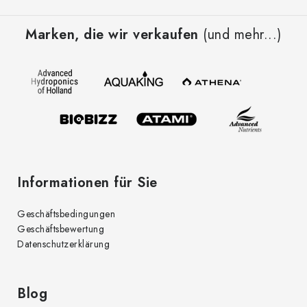
F
u
Marken, die wir verkaufen
(und mehr...)
ß
z
e
i
l
e
Informationen für Sie
Geschäftsbedingungen
Geschäftsbewertung
Datenschutzerklärung
Blog