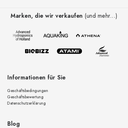
F
u
Marken, die wir verkaufen
(und mehr...)
ß
z
e
i
l
e
Informationen für Sie
Geschäftsbedingungen
Geschäftsbewertung
Datenschutzerklärung
Blog