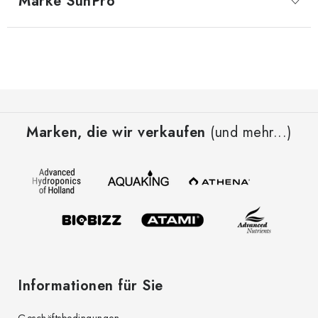
Marke
 SunPro
F
u
Marken, die wir verkaufen
(und mehr...)
ß
z
e
i
l
e
Informationen für Sie