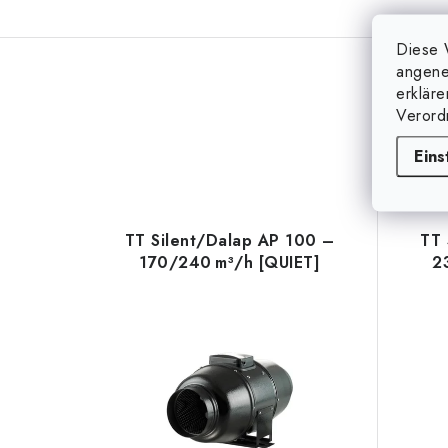
Diese 
angene
erklär
Verord
Eins
TT Silent/Dalap AP 100 –
TT 
170/240 m³/h [QUIET]
2