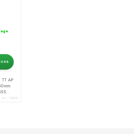
 Tage
KORB
r TT AP
150mm
55...
t.-Nr.:
130427