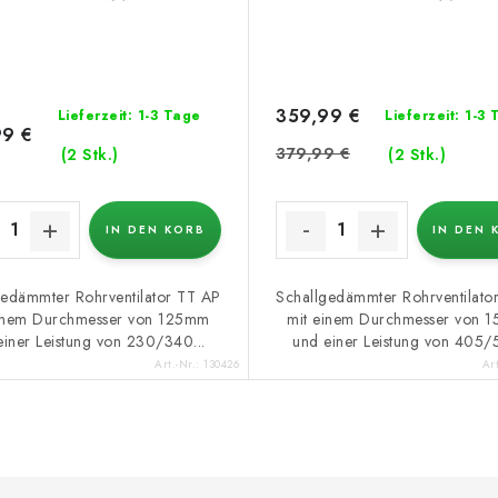
359,99 €
Lieferzeit: 1-3 Tage
Lieferzeit: 1-3
99 €
379,99 €
(2 Stk.)
(2 Stk.)
IN DEN KORB
IN DEN 
gedämmter Rohrventilator TT AP
Schallgedämmter Rohrventilato
einem Durchmesser von 125mm
mit einem Durchmesser von 
einer Leistung von 230/340...
und einer Leistung von 405/5
Art.-Nr.:
130426
Ar