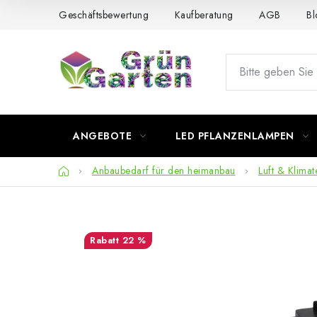
Zum
Geschäftsbewertung
Kaufberatung
AGB
Bl
Inhalt
springen
ANGEBOTE
LED PFLANZENLAMPEN
Startseite
Anbaubedarf für den heimanbau
Luft & Klimat
22 %