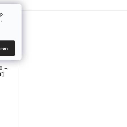
op
,
eren
50 –
T]