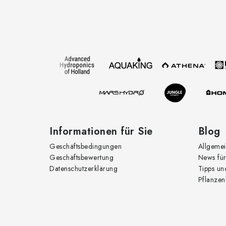
u
ß
z
e
i
l
e
Informationen für Sie
Blog
Geschäftsbedingungen
Allgemei
Geschäftsbewertung
News für
Datenschutzerklärung
Tipps un
Pflanzen