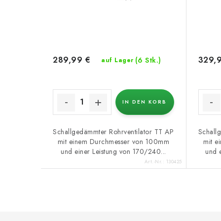
289,99 €
329,
(6 Stk.)
auf Lager
IN DEN KORB
Schallgedämmter Rohrventilator TT AP
Schall
mit einem Durchmesser von 100mm
mit 
und einer Leistung von 170/240...
und 
Art.-Nr.:
130425
F