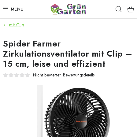
Zum
Such
Inhalt
springen
mit Clip
ANGEBOTE
Spider Farmer
LED PFLANZENLAMPEN
Zirkulationsventilator mit Clip –
ANBAUBEDARF FÜR DEN HEIMANBAU
15 cm, leise und effizient
AQUARISTIK
Nicht bewertet
Bewertungsdetails
MICROGREENS
SMARTER GARTEN
Geschäftsbewertung
Kaufberatung
AGB
Blog
Kontakt
Datenschutzerklärung
Impressum