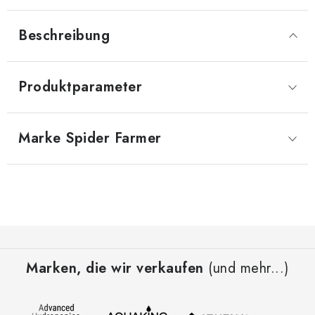
Beschreibung
Produktparameter
Marke
 Spider Farmer
F
u
Marken, die wir verkaufen
(und mehr...)
ß
z
e