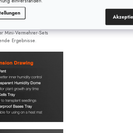
urch optimalen Platz und
nung einverstanden.
tellungen
Akzepti
 schaffen Sie die ideale
er Mini-Vermehrer-Sets
gende Ergebnisse.