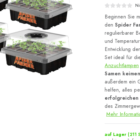
Ni
Beginnen Sie m
den
Spider Fa
regulierbarer B
und Temperatur 
Entwicklung de
Set ideal für 
Anzuchtlampen
Samen keimen
außerdem ein G
helfen, alles p
erfolgreichen 
des Zimmergew
Mehr Informat
auf Lager
(211 S