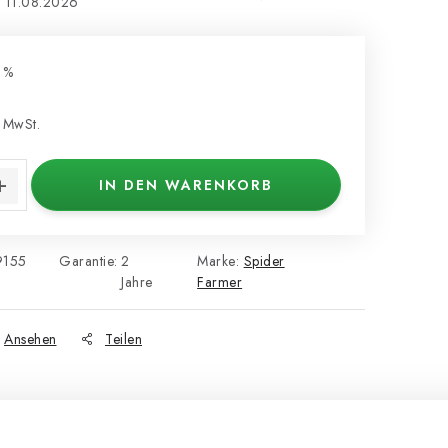
11.08.2026
 %
 MwSt.
s:
IN DEN WARENKORB
9155
Garantie
:
2
Marke:
Spider
Jahre
Farmer
Ansehen
Teilen