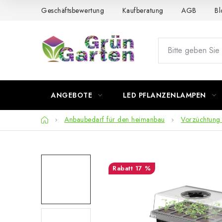
Zum
Geschäftsbewertung
Kaufberatung
AGB
Bl
Inhalt
springen
ANGEBOTE
LED PFLANZENLAMPEN
Startseite
Anbaubedarf für den heimanbau
Vorzüchtung
17 %