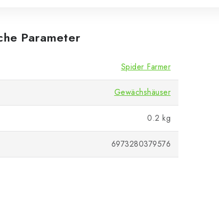
iche Parameter
Spider Farmer
Gewächshäuser
0.2 kg
6973280379576