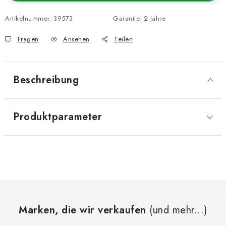
Artikelnummer:
39573
Garantie
:
2 Jahre
Fragen
Ansehen
Teilen
Beschreibung
Produktparameter
F
u
Marken, die wir verkaufen
(und mehr...)
ß