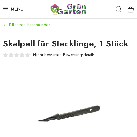
Zum
Such
Inhalt
springen
Pflanzen beschneiden
ANGEBOTE
Skalpell für Stecklinge, 1 Stück
LED PFLANZENLAMPEN
Nicht bewertet
Bewertungsdetails
ANBAUBEDARF FÜR DEN HEIMANBAU
AQUARISTIK
MICROGREENS
SMARTER GARTEN
Geschäftsbewertung
Kaufberatung
AGB
Blog
Kontakt
Datenschutzerklärung
Impressum