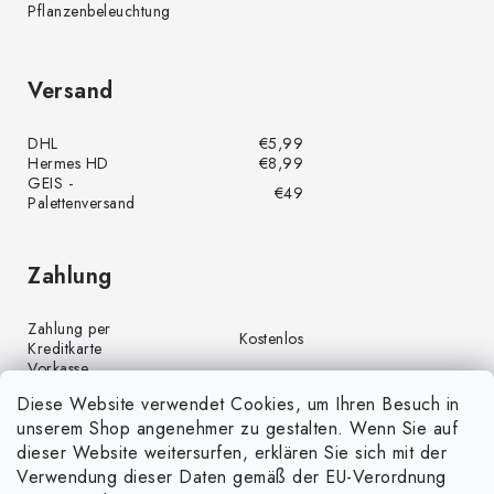
Pflanzenbeleuchtung
Versand
DHL
€5,99
Hermes HD
€8,99
GEIS -
€49
Palettenversand
Zahlung
Zahlung per
Kostenlos
Kreditkarte
Vorkasse
Kostenlos
(Banküberweisung)
Diese Website verwendet Cookies, um Ihren Besuch in
Zahlung per PayPal
Kostenlos
unserem Shop angenehmer zu gestalten. Wenn Sie auf
Nachnahme
€4,00
dieser Website weitersurfen, erklären Sie sich mit der
Verwendung dieser Daten gemäß der EU-Verordnung