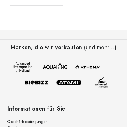
F
u
Marken, die wir verkaufen
(und mehr...)
ß
z
e
i
l
e
Informationen für Sie
Geschäftsbedingungen