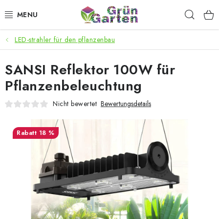
Zum
Such
Inhalt
springen
LED-strahler für den pflanzenbau
ANGEBOTE
SANSI Reflektor 100W für
LED PFLANZENLAMPEN
Pflanzenbeleuchtung
ANBAUBEDARF FÜR DEN HEIMANBAU
Nicht bewertet
Bewertungsdetails
AQUARISTIK
18 %
MICROGREENS
SMARTER GARTEN
Geschäftsbewertung
Kaufberatung
AGB
Blog
Kontakt
Datenschutzerklärung
Impressum