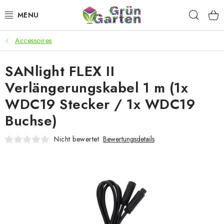
Zum
Such
Inhalt
springen
Accessoires
ANGEBOTE
SANlight FLEX II
LED PFLANZENLAMPEN
Verlängerungskabel 1 m (1x
ANBAUBEDARF FÜR DEN HEIMANBAU
WDC19 Stecker / 1x WDC19
Buchse)
AQUARISTIK
Nicht bewertet
Bewertungsdetails
MICROGREENS
SMARTER GARTEN
Geschäftsbewertung
Kaufberatung
AGB
Blog
Kontakt
Datenschutzerklärung
Impressum