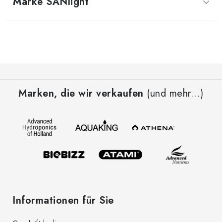
Marke
 SANlight
F
u
Marken, die wir verkaufen
(und mehr...)
ß
z
e
i
l
e
Informationen für Sie