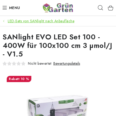
Zum
Such
Inhalt
springen
LED-Sets von SANlight nach Anbaufläche
ANGEBOTE
SANlight EVO LED Set 100 -
LED PFLANZENLAMPEN
400W für 100x100 cm 3 µmol/J
ANBAUBEDARF FÜR DEN HEIMANBAU
- V1.5
AQUARISTIK
Nicht bewertet
Bewertungsdetails
MICROGREENS
10 %
SMARTER GARTEN
Geschäftsbewertung
Kaufberatung
AGB
Blog
Kontakt
Datenschutzerklärung
Impressum