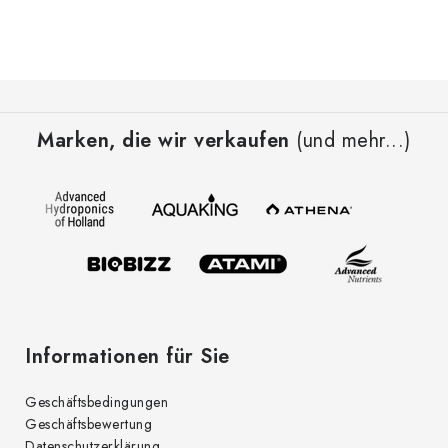
F
u
Marken, die wir verkaufen
(und mehr...)
ß
z
e
i
l
e
Informationen für Sie
Geschäftsbedingungen
Geschäftsbewertung
Datenschutzerklärung