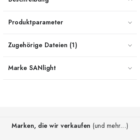
Produktparameter
Zugehörige Dateien (1)
Marke
 SANlight
F
u
Marken, die wir verkaufen
(und mehr...)
ß
z