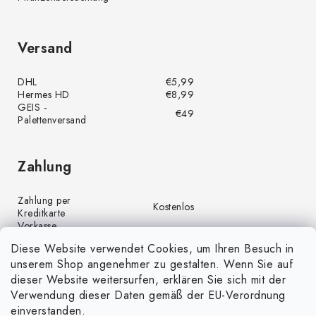
Versand
DHL
€5,99
Hermes HD
€8,99
GEIS -
€49
Palettenversand
Zahlung
Zahlung per
Kostenlos
Kreditkarte
Vorkasse
Kostenlos
(Banküberweisung)
Diese Website verwendet Cookies, um Ihren Besuch in
Zahlung per PayPal
Kostenlos
unserem Shop angenehmer zu gestalten. Wenn Sie auf
Nachnahme
€4,00
dieser Website weitersurfen, erklären Sie sich mit der
Verwendung dieser Daten gemäß der EU-Verordnung
einverstanden.