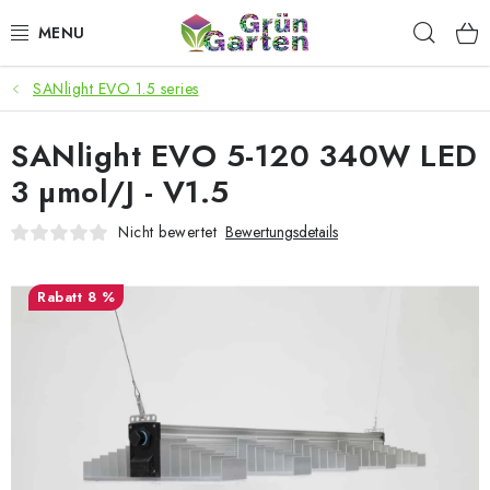
Zum
Such
Inhalt
springen
SANlight EVO 1.5 series
ANGEBOTE
SANlight EVO 5-120 340W LED
LED PFLANZENLAMPEN
3 µmol/J - V1.5
ANBAUBEDARF FÜR DEN HEIMANBAU
Nicht bewertet
Bewertungsdetails
AQUARISTIK
8 %
MICROGREENS
SMARTER GARTEN
Geschäftsbewertung
Kaufberatung
AGB
Blog
Kontakt
Datenschutzerklärung
Impressum