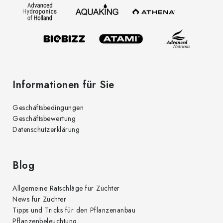
e
i
l
e
Informationen für Sie
Geschäftsbedingungen
Geschäftsbewertung
Datenschutzerklärung
Blog
Allgemeine Ratschläge für Züchter
News für Züchter
Tipps und Tricks für den Pflanzenanbau
Pflanzenbeleuchtung