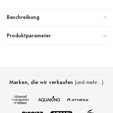
Beschreibung
Produktparameter
F
u
Marken, die wir verkaufen
(und mehr...)
ß
z
e
i
l