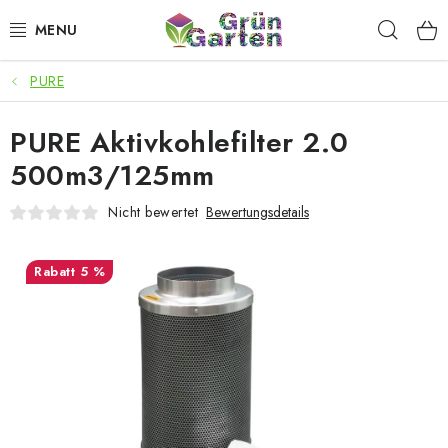
Zum
Such
Inhalt
springen
PURE
ANGEBOTE
PURE Aktivkohlefilter 2.0
LED PFLANZENLAMPEN
500m3/125mm
ANBAUBEDARF FÜR DEN HEIMANBAU
Nicht bewertet
Bewertungsdetails
AQUARISTIK
5 %
MICROGREENS
SMARTER GARTEN
Geschäftsbewertung
Kaufberatung
AGB
Blog
Kontakt
Datenschutzerklärung
Impressum