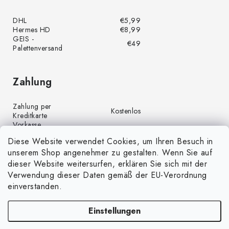
DHL
€5,99
Hermes HD
€8,99
GEIS -
€49
Palettenversand
Zahlung
Zahlung per
Kostenlos
Kreditkarte
Vorkasse
Kostenlos
(Banküberweisung)
Diese Website verwendet Cookies, um Ihren Besuch in
Zahlung per PayPal
Kostenlos
unserem Shop angenehmer zu gestalten. Wenn Sie auf
Nachnahme
€4,00
dieser Website weitersurfen, erklären Sie sich mit der
Verwendung dieser Daten gemäß der EU-Verordnung
einverstanden.
Einstellungen